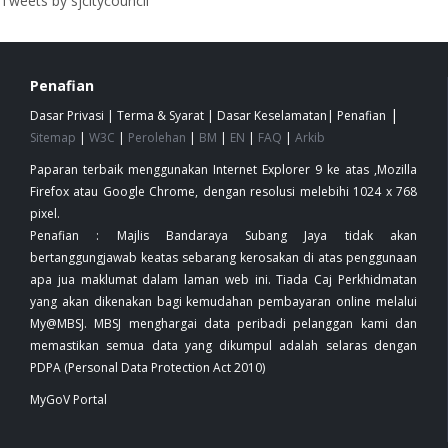
Tweets by sjcitycouncil
Penafian
|
Dasar Privasi
|
Terma & Syarat
|
Dasar Keselamatan
|
Penafian
Sitemap
|
W3C
|
Perolehan
|
BM
|
EN
|
FAQ
|
Arkib
Paparan terbaik menggunakan Internet Explorer 9 ke atas ,Mozilla
Firefox atau Google Chrome, dengan resolusi melebihi 1024 x 768
pixel.
Penafian : Majlis Bandaraya Subang Jaya tidak akan
bertanggungjawab keatas sebarang kerosakan di atas penggunaan
apa jua maklumat dalam laman web ini. Tiada Caj Perkhidmatan
yang akan dikenakan bagi kemudahan pembayaran online melalui
My@MBSJ. MBSJ menghargai data peribadi pelanggan kami dan
memastikan semua data yang dikumpul adalah selaras dengan
PDPA (Personal Data Protection Act 2010)
MyGoV Portal