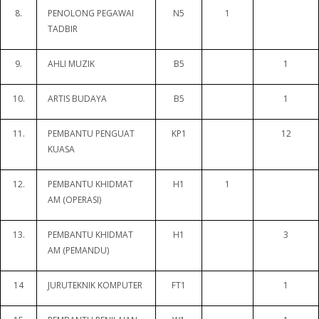
8.
PENOLONG PEGAWAI
N5
1
TADBIR
9.
AHLI MUZIK
B5
1
10.
ARTIS BUDAYA
B5
1
11.
PEMBANTU PENGUAT
KP1
12
KUASA
12.
PEMBANTU KHIDMAT
H1
1
AM (OPERASI)
13.
PEMBANTU KHIDMAT
H1
3
AM (PEMANDU)
14
JURUTEKNIK KOMPUTER
FT1
1