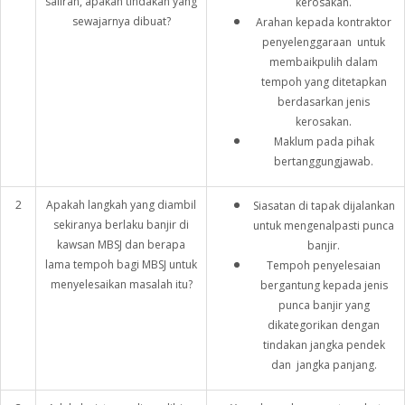
saliran, apakah tindakan yang
kerosakan.
sewajarnya dibuat?
Arahan kepada kontraktor
penyelenggaraan untuk
membaikpulih dalam
tempoh yang ditetapkan
berdasarkan jenis
kerosakan.
Maklum pada pihak
bertanggungjawab.
2
Apakah langkah yang diambil
Siasatan di tapak dijalankan
sekiranya berlaku banjir di
untuk mengenalpasti punca
kawsan MBSJ dan berapa
banjir.
lama tempoh bagi MBSJ untuk
Tempoh penyelesaian
menyelesaikan masalah itu?
bergantung kepada jenis
punca banjir yang
dikategorikan dengan
tindakan jangka pendek
dan jangka panjang.