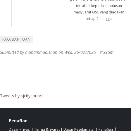
tertakluk kepada keputusan
mesyuarat OSC yang diadakan
setiap 2 minggu.
FAQ/BANTUAN
Submitted by
muhammad.shah
on Wed, 26/02/2025 - 8:39am
Tweets by sjcitycouncil
Penafian
|
Dasar Privasi
|
Terma & Syarat
|
Dasar Keselamatan
|
Penafian