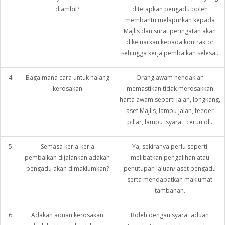
diambil?
ditetapkan pengadu boleh
membantu melapurkan kepada
Majlis dan surat peringatan akan
dikeluarkan kepada kontraktor
sehingga kerja pembaikan selesai.
4
Bagaimana cara untuk halang
Orang awam hendaklah
kerosakan
memastikan tidak merosakkan
harta awam seperti jalan, longkang,
aset Majlis, lampu jalan, feeder
pillar, lampu isyarat, cerun dll.
5
Semasa kerja-kerja
Ya, sekiranya perlu seperti
pembaikan dijalankan adakah
melibatkan pengalihan atau
pengadu akan dimaklumkan?
penutupan laluan/ aset pengadu
serta mendapatkan maklumat
tambahan.
6
Adakah aduan kerosakan
Boleh dengan syarat aduan