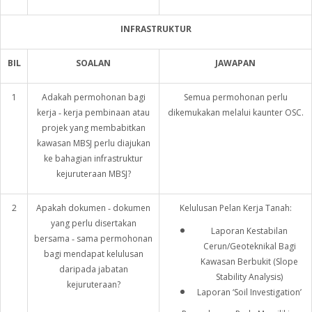
INFRASTRUKTUR
BIL
SOALAN
JAWAPAN
1
Adakah permohonan bagi
Semua permohonan perlu
kerja ‑ kerja pembinaan atau
dikemukakan melalui kaunter OSC.
projek yang membabitkan
kawasan MBSJ perlu diajukan
ke bahagian infrastruktur
kejuruteraan MBSJ?
2
Apakah dokumen ‑ dokumen
Kelulusan Pelan Kerja Tanah:
yang perlu disertakan
Laporan Kestabilan
bersama ‑ sama permohonan
Cerun/Geoteknikal Bagi
bagi mendapat kelulusan
Kawasan Berbukit (Slope
daripada jabatan
Stability Analysis)
kejuruteraan?
Laporan ‘Soil Investigation’