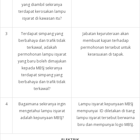
yang diambil sekiranya
terdapat kerosakan lampu
isyarat di kawasan itu?
3
Terdapat simpang yang
Jabatan kejuruteraan akan
berbahaya dan trafik tidak
membuat kajian terhadap
terkawal, adakah
permohonan tersebut untuk
permohonan lampu isyarat
kesesuaian di tapak.
yang baru boleh dimajukan
kepada MBSJ sekiranya
terdapat simpang yang
berbahaya dan trafik tidak
terkawal?
4
Bagaimana sekiranya ingin
Lampu isyarat kepunyaan MBSJ
mengetahui lampu isyarat
mempunyai ID diletakan di tiang
adalah kepunyaan MBSJ?
lampu isyarat tersebut berwarna
biru dan mempunyai logo MBSJ.
ELEKTRIK