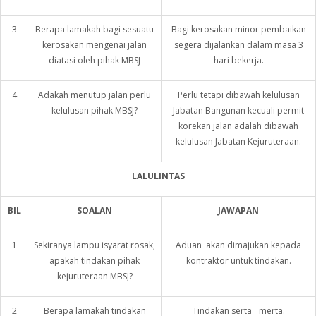
3
Berapa lamakah bagi sesuatu
Bagi kerosakan minor pembaikan
kerosakan mengenai jalan
segera dijalankan dalam masa 3
diatasi oleh pihak MBSJ
hari bekerja.
4
Adakah menutup jalan perlu
Perlu tetapi dibawah kelulusan
kelulusan pihak MBSJ?
Jabatan Bangunan kecuali permit
korekan jalan adalah dibawah
kelulusan Jabatan Kejuruteraan.
LALULINTAS
BIL
SOALAN
JAWAPAN
1
Sekiranya lampu isyarat rosak,
Aduan akan dimajukan kepada
apakah tindakan pihak
kontraktor untuk tindakan.
kejuruteraan MBSJ?
2
Berapa lamakah tindakan
Tindakan serta ‑ merta.