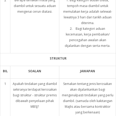
2
Berapa lamakah masa yang
1. Bagi kategori aduan biasa,
diambil untuk sesuatu aduan
tempoh masa diambil untuk
mengenai cerun diatasi.
memulakan kerja adalah selewat-
lewatnya 3 hari dari tarikh aduan
diterima.
2. Bagi kategori aduan
kecemasan, kerja pembaikan/
pencegahan awalan akan
dijalankan dengan serta merta.
STRUKTUR
BIL
SOALAN
JAWAPAN
1
Apakah tindakan yang diambil
Semakan tentang jenis kerosakan
sekiranya terdapat kerosakan
akan dijalankankan bagi
bagi struktur ‑ struktur premis
mengenalpasti tindakan yang perlu
dibawah penyeliaan pihak
diambil. (samada oleh kakitangan
MBSJ?
Majlis atau bersama kontraktor
yang berkenaan)