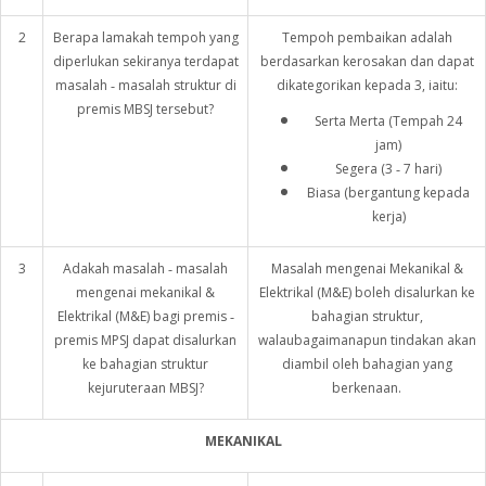
2
Berapa lamakah tempoh yang
Tempoh pembaikan adalah
diperlukan sekiranya terdapat
berdasarkan kerosakan dan dapat
masalah ‑ masalah struktur di
dikategorikan kepada 3, iaitu:
premis MBSJ tersebut?
Serta Merta (Tempah 24
jam)
Segera (3 ‑ 7 hari)
Biasa (bergantung kepada
kerja)
3
Adakah masalah ‑ masalah
Masalah mengenai Mekanikal &
mengenai mekanikal &
Elektrikal (M&E) boleh disalurkan ke
Elektrikal (M&E) bagi premis ‑
bahagian struktur,
premis MPSJ dapat disalurkan
walaubagaimanapun tindakan akan
ke bahagian struktur
diambil oleh bahagian yang
kejuruteraan MBSJ?
berkenaan.
MEKANIKAL