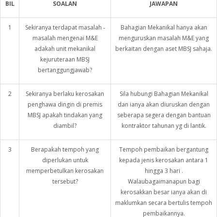
BIL
SOALAN
JAWAPAN
1
Sekiranya terdapat masalah ‑
Bahagian Mekanikal hanya akan
masalah mengenai M&E
menguruskan masalah M&E yang
adakah unit mekanikal
berkaitan dengan aset MBSJ sahaja.
kejuruteraan MBSJ
bertanggungjawab?
2
Sekiranya berlaku kerosakan
Sila hubungi Bahagian Mekanikal
penghawa dingin di premis
dan ianya akan diuruskan dengan
MBSJ apakah tindakan yang
seberapa segera dengan bantuan
diambil?
kontraktor tahunan yg di lantik.
3
Berapakah tempoh yang
Tempoh pembaikan bergantung
diperlukan untuk
kepada jenis kerosakan antara 1
memperbetulkan kerosakan
hingga 3 hari .
tersebut?
Walaubagaimanapun bagi
kerosakkan besar ianya akan di
maklumkan secara bertulis tempoh
pembaikannya.