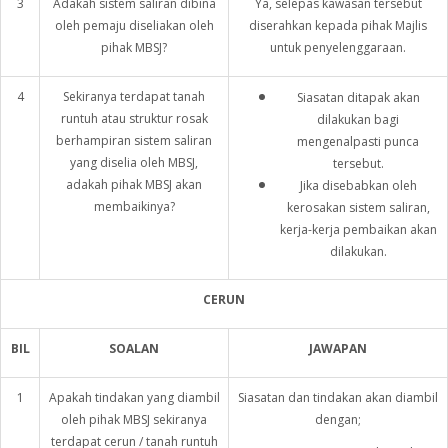
3
Adakah sistem saliran dibina
Ya, selepas kawasan tersebut
oleh pemaju diseliakan oleh
diserahkan kepada pihak Majlis
pihak MBSJ?
untuk penyelenggaraan.
4
Sekiranya terdapat tanah
Siasatan ditapak akan
runtuh atau struktur rosak
dilakukan bagi
berhampiran sistem saliran
mengenalpasti punca
yang diselia oleh MBSJ,
tersebut.
adakah pihak MBSJ akan
Jika disebabkan oleh
membaikinya?
kerosakan sistem saliran,
kerja-kerja pembaikan akan
dilakukan.
CERUN
BIL
SOALAN
JAWAPAN
1
Apakah tindakan yang diambil
Siasatan dan tindakan akan diambil
oleh pihak MBSJ sekiranya
dengan;
terdapat cerun / tanah runtuh