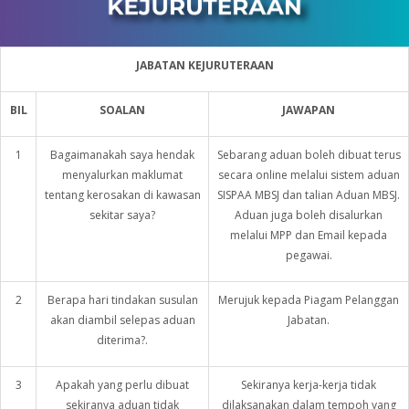
JABATAN KEJURUTERAAN
BIL
SOALAN
JAWAPAN
1
Bagaimanakah saya hendak
Sebarang aduan boleh dibuat terus
menyalurkan maklumat
secara online melalui sistem aduan
tentang kerosakan di kawasan
SISPAA MBSJ dan talian Aduan MBSJ.
sekitar saya?
Aduan juga boleh disalurkan
melalui MPP dan Email kepada
pegawai.
2
Berapa hari tindakan susulan
Merujuk kepada Piagam Pelanggan
akan diambil selepas aduan
Jabatan.
diterima?.
3
Apakah yang perlu dibuat
Sekiranya kerja-kerja tidak
sekiranya aduan tidak
dilaksanakan dalam tempoh yang