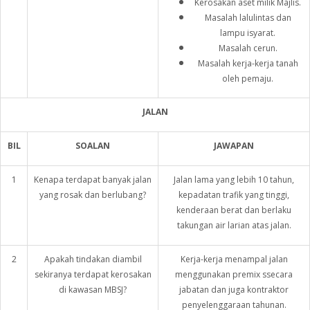
Kerosakan aset milik Majlis.
Masalah lalulintas dan
lampu isyarat.
Masalah cerun.
Masalah kerja-kerja tanah
oleh pemaju.
JALAN
BIL
SOALAN
JAWAPAN
1
Kenapa terdapat banyak jalan
Jalan lama yang lebih 10 tahun,
yang rosak dan berlubang?
kepadatan trafik yang tinggi,
kenderaan berat dan berlaku
takungan air larian atas jalan.
2
Apakah tindakan diambil
Kerja-kerja menampal jalan
sekiranya terdapat kerosakan
menggunakan premix ssecara
di kawasan MBSJ?
jabatan dan juga kontraktor
penyelenggaraan tahunan.