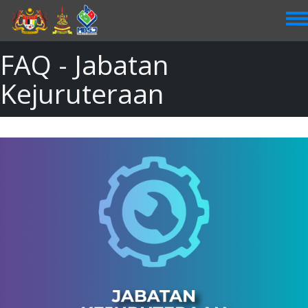
Skip
to
main
content
FAQ - Jabatan
Kejuruteraan