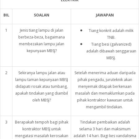
BIL
SOALAN
JAWAPAN
1
Jenis tiang lampu di jalan
Tiang konkrit adalah milik
berbeza-beza, bagaimana
TNB.
membezakan lampu jalan
Tiang besi (galvanized)
kepunyaan MBSJ?
adalah dibawah senggaraan
MBSJ.
2
Sekiranya lampu jalan atau
Setelah menerima aduan daripada
lampu taman kepunyaan MBSJ
pihak pengadu, juruteknik akan
didapati rosak atau tumbang,
menyemak ditapak berkenaan
apakah tindakan yang diambil
masalah dan memaklumkan pada
oleh MBSJ?
pihak kontraktor kawasan untuk
mengambil tindakan.
3
Berapakah tempoh bagi pihak
Tindakan pembaikan adalah
kontraktor MBSJ untuk
selama 3 hari dan maksimum
mengatasi masalah kerosakan
adalah 14 hari. Bagi kes vandalisma