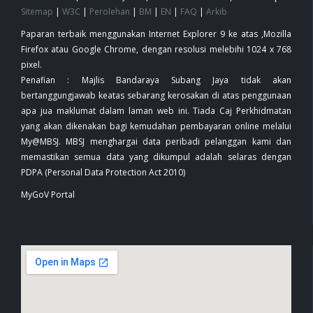
Sitemap
|
W3C
|
Perolehan
|
BM
|
EN
|
FAQ
|
Arkib
Paparan terbaik menggunakan Internet Explorer 9 ke atas ,Mozilla
Firefox atau Google Chrome, dengan resolusi melebihi 1024 x 768
pixel.
Penafian : Majlis Bandaraya Subang Jaya tidak akan
bertanggungjawab keatas sebarang kerosakan di atas penggunaan
apa jua maklumat dalam laman web ini. Tiada Caj Perkhidmatan
yang akan dikenakan bagi kemudahan pembayaran online melalui
My@MBSJ. MBSJ menghargai data peribadi pelanggan kami dan
memastikan semua data yang dikumpul adalah selaras dengan
PDPA (Personal Data Protection Act 2010)
MyGoV Portal