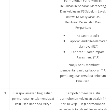
Permohonan Perlu Memiliki
Kelulusan Kebenaran Merancang
Dan Kelulusan JPS Sebelum Layak
Dibawa Ke Mesyuarat OSC
Kelulusan Pelan Jalan Dan
Perparitan:
Kiraan Hidraulik
Laporan Audit Keselamatan
Jalanraya (RSA)
Laporan ‘ Traffic Impact
Assesment’ (TIA)
Pemaju perlu membuat
pembentangan bagi laporan TIA
pembangunan tersebut sebelum
kelulusan.
3
Berapa lamakah bagi setiap
Tempoh proses sesuatu
permohonan untuk mendapat
permohonan kelulusan adalah 14
kelulusan daripada MBSJ?
hari bekerja. Bagi permohonan
pelan kerja tanah kelulusan adalah