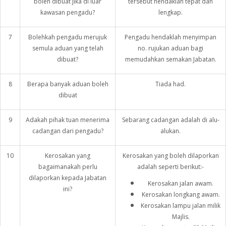
boleh dibuat jika di luar
tersebut hendaklah tepat dan
kawasan pengadu?
lengkap.
7
Bolehkah pengadu merujuk
Pengadu hendaklah menyimpan
semula aduan yang telah
no. rujukan aduan bagi
dibuat?
memudahkan semakan Jabatan.
8
Berapa banyak aduan boleh
Tiada had.
dibuat
9
Adakah pihak tuan menerima
Sebarang cadangan adalah di alu-
cadangan dari pengadu?
alukan.
10
Kerosakan yang
Kerosakan yang boleh dilaporkan
bagaimanakah perlu
adalah seperti berikut:-
dilaporkan kepada Jabatan
Kerosakan jalan awam.
ini?
Kerosakan longkang awam.
Kerosakan lampu jalan milik
Majlis.