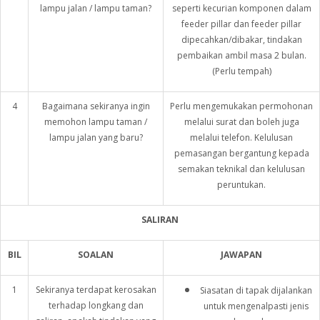
lampu jalan / lampu taman?
seperti kecurian komponen dalam
feeder pillar dan feeder pillar
dipecahkan/dibakar, tindakan
pembaikan ambil masa 2 bulan.
(Perlu tempah)
4
Bagaimana sekiranya ingin
Perlu mengemukakan permohonan
memohon lampu taman /
melalui surat dan boleh juga
lampu jalan yang baru?
melalui telefon. Kelulusan
pemasangan bergantung kepada
semakan teknikal dan kelulusan
peruntukan.
SALIRAN
BIL
SOALAN
JAWAPAN
1
Sekiranya terdapat kerosakan
Siasatan di tapak dijalankan
terhadap longkang dan
untuk mengenalpasti jenis