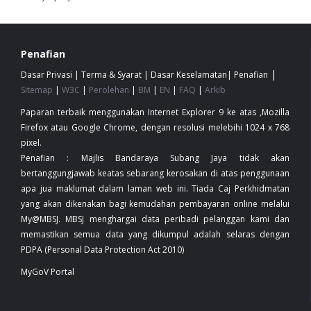
Penafian
|
Dasar Privasi
|
Terma & Syarat
|
Dasar Keselamatan
|
Penafian
Sitemap
|
W3C
|
Perolehan
|
BM
|
EN
|
FAQ
|
Arkib
Paparan terbaik menggunakan Internet Explorer 9 ke atas ,Mozilla
Firefox atau Google Chrome, dengan resolusi melebihi 1024 x 768
pixel.
Penafian : Majlis Bandaraya Subang Jaya tidak akan
bertanggungjawab keatas sebarang kerosakan di atas penggunaan
apa jua maklumat dalam laman web ini. Tiada Caj Perkhidmatan
yang akan dikenakan bagi kemudahan pembayaran online melalui
My@MBSJ. MBSJ menghargai data peribadi pelanggan kami dan
memastikan semua data yang dikumpul adalah selaras dengan
PDPA (Personal Data Protection Act 2010)
MyGoV Portal