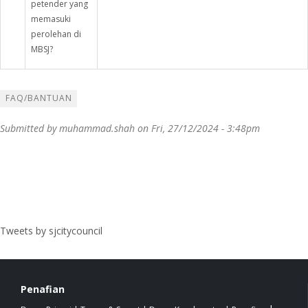
petender yang
memasuki
perolehan di
MBSJ?
FAQ/BANTUAN
Submitted by
muhammad.shah
on Fri, 27/12/2024 - 3:48pm
Tweets by sjcitycouncil
Penafian