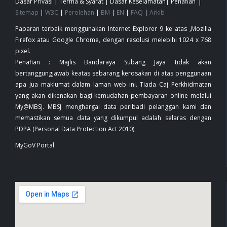
|
Dasar Privasi
|
Terma & Syarat
|
Dasar Keselamatan
|
Penafian
Sitemap
|
W3C
|
Perolehan
|
BM
|
EN
|
FAQ
|
Arkib
Paparan terbaik menggunakan Internet Explorer 9 ke atas ,Mozilla
Firefox atau Google Chrome, dengan resolusi melebihi 1024 x 768
pixel.
Penafian : Majlis Bandaraya Subang Jaya tidak akan
bertanggungjawab keatas sebarang kerosakan di atas penggunaan
apa jua maklumat dalam laman web ini. Tiada Caj Perkhidmatan
yang akan dikenakan bagi kemudahan pembayaran online melalui
My@MBSJ. MBSJ menghargai data peribadi pelanggan kami dan
memastikan semua data yang dikumpul adalah selaras dengan
PDPA (Personal Data Protection Act 2010)
MyGoV Portal