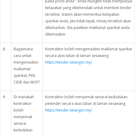
pada profil anda". Anda mungkin tidak mempunyai
kelayakan yang dikehendaki untuk membeli tender
tersebut. Sistem akan memeriksa kelayakan
syarikat anda, jika tidak layak, mesej tersebut akan
dikeluarkan. Sila pastikan maklumat syarikat anda
dikemaskini
8.
Bagaimana
Kontraktor boleh mengemaskini maklumat syarikat
cara untuk
secara atas talian di laman sesawang
mengemaskini
https://tender.selangor.my/
maklumat
syarikat, PKK,
CIDB dan MOF?
9.
Di manakah
Kontraktor boleh menyemak senarai kedudukan
kontraktor
petender secara atas talian di laman sesawang
boleh
https://tender.selangor.my/
menyemak
senarai
kedudukan