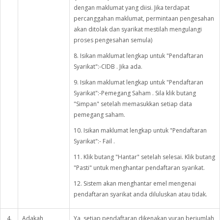
dengan maklumat yang diisi. Jika terdapat
percanggahan maklumat, permintaan pengesahan
akan ditolak dan syarikat mestilah mengulangi
proses pengesahan semula)
8. Isikan maklumat lengkap untuk "Pendaftaran
Syarikat":-CIDB . Jika ada.
9. Isikan maklumat lengkap untuk "Pendaftaran
Syarikat":-Pemegang Saham . Sila klik butang
"Simpan" setelah memasukkan setiap data
pemegang saham.
10. Isikan maklumat lengkap untuk "Pendaftaran
Syarikat":- Fail .
11. Klik butang "Hantar" setelah selesai. Klik butang
"Pasti" untuk menghantar pendaftaran syarikat.
12. Sistem akan menghantar emel mengenai
pendaftaran syarikat anda diluluskan atau tidak.
4.
Adakah
Ya, setiap pendaftaran dikenakan yuran berjumlah