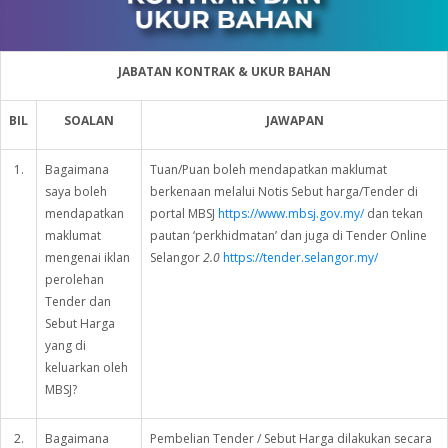
JABATAN KONTRAK & UKUR BAHAN
BIL
SOALAN
JAWAPAN
1.
Bagaimana
Tuan/Puan boleh mendapatkan maklumat
saya boleh
berkenaan melalui Notis Sebut harga/Tender di
mendapatkan
portal MBSJ
https://www.mbsj.gov.my/
dan tekan
maklumat
pautan ‘perkhidmatan’ dan juga di Tender Online
mengenai iklan
Selangor
2.0
https://tender.selangor.my/
perolehan
Tender dan
Sebut Harga
yang di
keluarkan oleh
MBSJ?
2.
Bagaimana
Pembelian Tender / Sebut Harga dilakukan secara