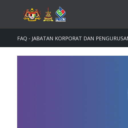
Skip
to
main
content
FAQ - JABATAN KORPORAT DAN PENGURUSA