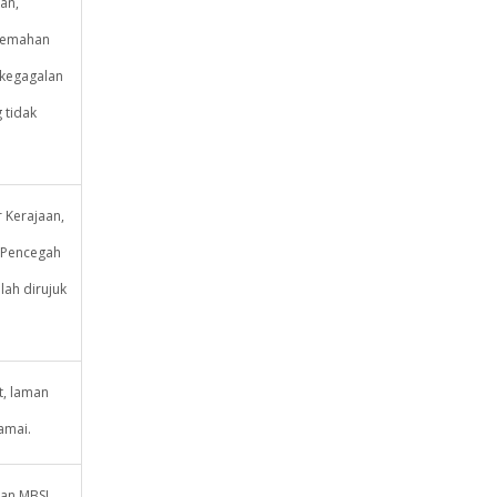
an,
elemahan
 kegagalan
 tidak
 Kerajaan,
 Pencegah
ah dirujuk
t, laman
amai.
an MBSJ