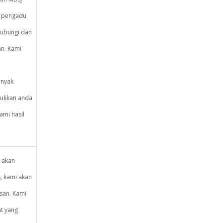
n pengadu
hubungi dan
n. Kami
anyak
jukkan anda
ami hasil
 akan
, kami akan
san. Kami
t yang