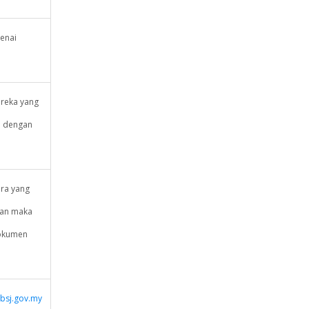
enai
ereka yang
n dengan
ara yang
ikan maka
dokumen
mbsj.gov.my