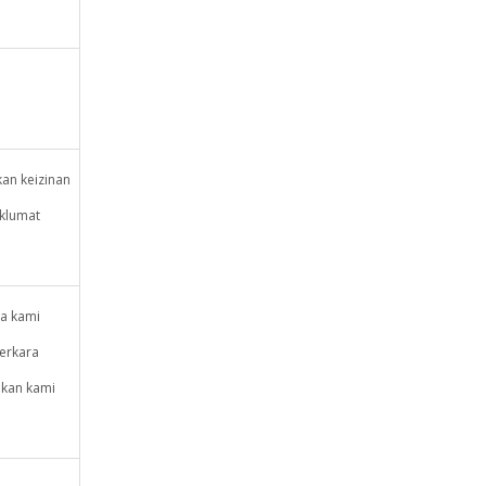
an keizinan
klumat
ya kami
erkara
hkan kami