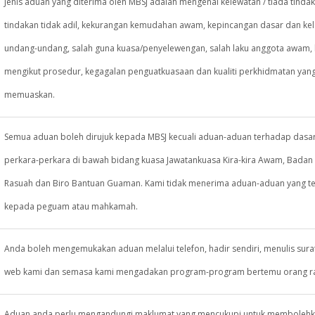
Jenis aduan yang diterima oleh MBSJ adalah mengenai kelewatan / tiada tindak
tindakan tidak adil, kekurangan kemudahan awam, kepincangan dasar dan k
undang-undang, salah guna kuasa/penyelewengan, salah laku anggota awam,
mengikut prosedur, kegagalan penguatkuasaan dan kualiti perkhidmatan yang
memuaskan.
Semua aduan boleh dirujuk kepada MBSJ kecuali aduan-aduan terhadap dasar
perkara-perkara di bawah bidang kuasa Jawatankuasa Kira-kira Awam, Badan
Rasuah dan Biro Bantuan Guaman. Kami tidak menerima aduan-aduan yang tel
kepada peguam atau mahkamah.
Anda boleh mengemukakan aduan melalui telefon, hadir sendiri, menulis sura
web kami dan semasa kami mengadakan program-program bertemu orang r
Aduan anda perlu mengandungi maklumat yang mencukupi untuk membolehk