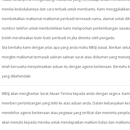
menilai kedudukannya dan cara terbaik untuk membantu. Kami menggalakka
membekalkan maklumat-maklumat peribadi termasuk nama, alamat untuk di
nombor telefon untuk membolehkan kami melaporkan perkembangan siasata
boleh merahsiakan butir-butir peribadi ini jika diminta oleh pengadu.
Sila beritahu kami dengan jelas apa yang anda mahu MBSJ siasat. Berikan seb
mungkin maklumat termasuk salinan-salinan surat atau dokumen yang menun
telah berusaha menyelesaikan aduan itu dengan agensi berkenaan. Beritahu k
yang dikehendaki.
MBSJ akan menghantar Surat Akuan Terima kepada anda dengan segera. Kami
memberi pertimbangan yang teliti ke atas aduan anda. Dalam kebanyakan kes
menelefon agensi berkenaan atau pegawai yang terlibat dan meminta penjela
akan menulis kepada mereka untuk mendapatkan maklum balas dan makluma