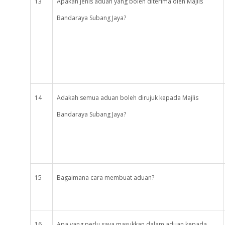
13
Apakah jenis aduan yang boleh diterima oleh Majlis
Bandaraya Subang Jaya?
14
Adakah semua aduan boleh dirujuk kepada Majlis
Bandaraya Subang Jaya?
15
Bagaimana cara membuat aduan?
16
Apa yang perlu saya masukkan dalam aduan kepada