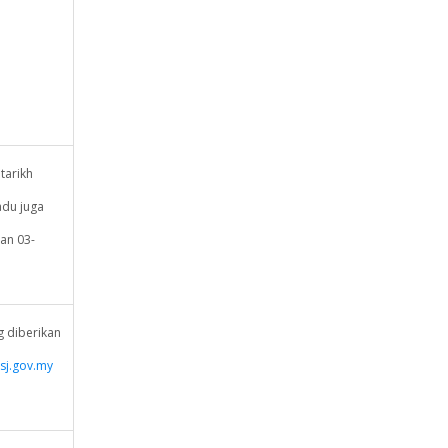
tarikh
adu juga
an 03-
 diberikan
sj.gov.my