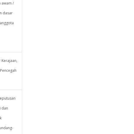
n awam /
an dasar
 anggota
 Kerajaan,
 Pencegah
keputusan
i dan
k
 undang-