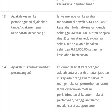
kerja-kerja pembangunan
13
Apakah kesan jika
Ianya merupakan kesalahan
pembangunan dijalankan
mandatori dibawah Akta 172. Sabit
tanpa/tidak memenuhi
kesalahan boleh dikenakan denda
Kebenaran Merancang?
sehingga RM 500,000.00 atau penjara
dua(2) tahun atau kedua-duanya
sekali.Denda akan dikenakan
sehingga RM 5,000.00 setiap hari
kesalahan berterusan.
14
Apakah itu khidmat nasihat
Khidmat Nasihat Perancangan
perancangan?
adalah antara perkhidmatan jabatan
ini kepada orang awam sebelum
mengemukakan permohonan rasmi.
Ianya disediakan melalui
perkhidmatan di kaunter melalui
pertanyaan, panggilan telefon,
melalui surat ataupun emel.