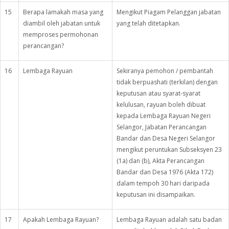
15
Berapa lamakah masa yang
Mengikut Piagam Pelanggan jabatan
diambil oleh jabatan untuk
yang telah ditetapkan.
memproses permohonan
perancangan?
16
Lembaga Rayuan
Sekiranya pemohon / pembantah
tidak berpuashati (terkilan) dengan
keputusan atau syarat-syarat
kelulusan, rayuan boleh dibuat
kepada Lembaga Rayuan Negeri
Selangor, Jabatan Perancangan
Bandar dan Desa Negeri Selangor
mengikut peruntukan Subseksyen 23
(1a) dan (b), Akta Perancangan
Bandar dan Desa 1976 (Akta 172)
dalam tempoh 30 hari daripada
keputusan ini disampaikan.
17
Apakah Lembaga Rayuan?
Lembaga Rayuan adalah satu badan