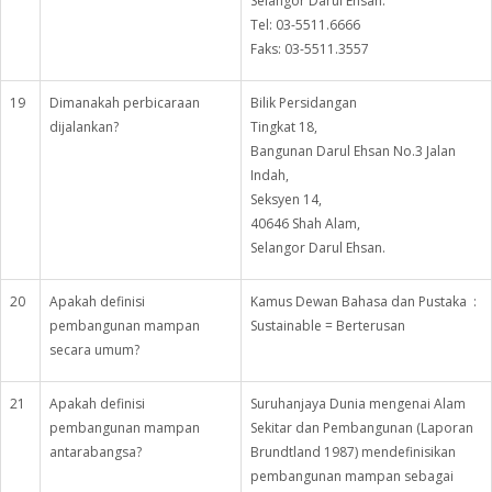
Selangor Darul Ehsan.
Tel: 03-5511.6666
Faks: 03-5511.3557
19
Dimanakah perbicaraan
Bilik Persidangan
dijalankan?
Tingkat 18,
Bangunan Darul Ehsan No.3 Jalan
Indah,
Seksyen 14,
40646 Shah Alam,
Selangor Darul Ehsan.
20
Apakah definisi
Kamus Dewan Bahasa dan Pustaka :
pembangunan mampan
Sustainable = Berterusan
secara umum?
21
Apakah definisi
Suruhanjaya Dunia mengenai Alam
pembangunan mampan
Sekitar dan Pembangunan (Laporan
antarabangsa?
Brundtland 1987) mendefinisikan
pembangunan mampan sebagai