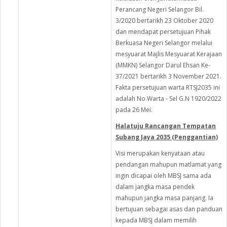
Perancang Negeri Selangor Bil.
3/2020 bertarikh 23 Oktober 2020
dan mendapat persetujuan Pihak
Berkuasa Negeri Selangor melalui
mesyuarat Majlis Mesyuarat Kerajaan
(MMKN) Selangor Darul Ehsan Ke-
37/2021 bertarikh 3 November 2021.
Fakta persetujuan warta RTSJ2035 ini
adalah No.Warta - Sel G.N 1920/2022
pada 26 Mei.
Halatuju Rancangan Tempatan
Subang Jaya 2035 (Penggantian)
Visi merupakan kenyataan atau
pendangan mahupun matlamat yang
ingin dicapai oleh MBSJ sama ada
dalam jangka masa pendek
mahupun jangka masa panjang. Ia
bertujuan sebagai asas dan panduan
kepada MBSJ dalam memilih