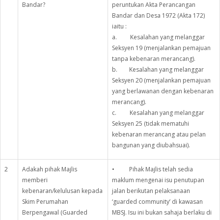
Bandar?
peruntukan Akta Perancangan
Bandar dan Desa 1972 (Akta 172)
iaitu :
a. Kesalahan yang melanggar
Seksyen 19 (menjalankan pemajuan
tanpa kebenaran merancang).
b. Kesalahan yang melanggar
Seksyen 20 (menjalankan pemajuan
yang berlawanan dengan kebenaran
merancang).
c. Kesalahan yang melanggar
Seksyen 25 (tidak mematuhi
kebenaran merancang atau pelan
bangunan yang diubahsuai).
2
Adakah pihak Majlis
• Pihak Majlis telah sedia
memberi
maklum mengenai isu penutupan
kebenaran/kelulusan kepada
jalan berikutan pelaksanaan
Skim Perumahan
‘guarded community’ di kawasan
Berpengawal (Guarded
MBSJ. Isu ini bukan sahaja berlaku di