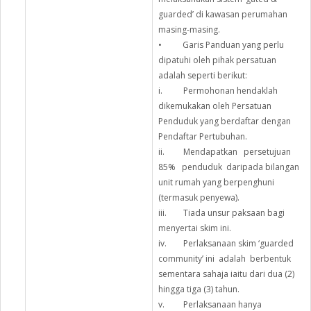
guarded’ di kawasan perumahan
masing-masing.
• Garis Panduan yang perlu
dipatuhi oleh pihak persatuan
adalah seperti berikut:
i. Permohonan hendaklah
dikemukakan oleh Persatuan
Penduduk yang berdaftar dengan
Pendaftar Pertubuhan.
ii. Mendapatkan persetujuan
85% penduduk daripada bilangan
unit rumah yang berpenghuni
(termasuk penyewa).
iii. Tiada unsur paksaan bagi
menyertai skim ini.
iv. Perlaksanaan skim ‘guarded
community’ ini adalah berbentuk
sementara sahaja iaitu dari dua (2)
hingga tiga (3) tahun.
v. Perlaksanaan hanya