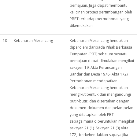
pemajuan. Juga dapat membantu
kelicinan proses pertimbangan oleh
PBPT terhadap permohonan yang
dikemukakan.
10
Kebenaran Merancang
Kebenaran Merancang hendaklah
diperolehi daripada Pihak Berkuasa
Tempatan (PBT) sebelum sesuatu
pemajuan dapat dimulakan mengikut
seksyen 19, Akta Perancangan
Bandar dan Desa 1976 (Akta 172).
Permohonan mendapatkan
Kebenaran Merancang hendaklah
mengikut bentuk dan mengandungi
butir-butir, dan disertakan dengan
dokumen-dokumen dan pelan-pelan
yang ditetapkan oleh PBT
sebagaimana diperuntukan mengikut
seksyen 21 (1). Seksyen 21 (3) Akta
172, berkehendakkan supaya jika