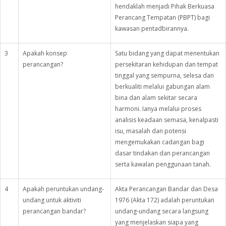
hendaklah menjadi Pihak Berkuasa
Perancang Tempatan (PBPT) bagi
kawasan pentadbirannya.
3
Apakah konsep
Satu bidang yang dapat menentukan
perancangan?
persekitaran kehidupan dan tempat
tinggal yang sempurna, selesa dan
berkualiti melalui gabungan alam
bina dan alam sekitar secara
harmoni. Ianya melalui proses
analisis keadaan semasa, kenalpasti
isu, masalah dan potensi
mengemukakan cadangan bagi
dasar tindakan dan perancangan
serta kawalan penggunaan tanah.
4
Apakah peruntukan undang-
Akta Perancangan Bandar dan Desa
undang untuk aktiviti
1976 (Akta 172) adalah peruntukan
perancangan bandar?
undang-undang secara langsung
yang menjelaskan siapa yang