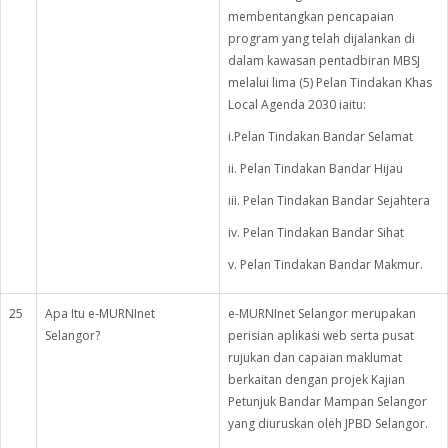
membentangkan pencapaian
program yang telah dijalankan di
dalam kawasan pentadbiran MBSJ
melalui lima (5) Pelan Tindakan Khas
Local Agenda 2030 iaitu:
i.Pelan Tindakan Bandar Selamat
ii. Pelan Tindakan Bandar Hijau
iii. Pelan Tindakan Bandar Sejahtera
iv. Pelan Tindakan Bandar Sihat
v. Pelan Tindakan Bandar Makmur.
25
Apa Itu e-MURNInet
e-MURNInet Selangor merupakan
Selangor?
perisian aplikasi web serta pusat
rujukan dan capaian maklumat
berkaitan dengan projek Kajian
Petunjuk Bandar Mampan Selangor
yang diuruskan oleh JPBD Selangor.