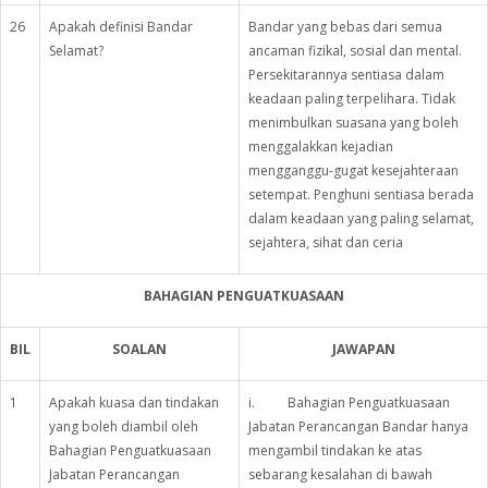
26
Apakah definisi Bandar
Bandar yang bebas dari semua
Selamat?
ancaman fizikal, sosial dan mental.
Persekitarannya sentiasa dalam
keadaan paling terpelihara. Tidak
menimbulkan suasana yang boleh
menggalakkan kejadian
mengganggu-gugat kesejahteraan
setempat. Penghuni sentiasa berada
dalam keadaan yang paling selamat,
sejahtera, sihat dan ceria
BAHAGIAN PENGUATKUASAAN
BIL
SOALAN
JAWAPAN
1
Apakah kuasa dan tindakan
i. Bahagian Penguatkuasaan
yang boleh diambil oleh
Jabatan Perancangan Bandar hanya
Bahagian Penguatkuasaan
mengambil tindakan ke atas
Jabatan Perancangan
sebarang kesalahan di bawah