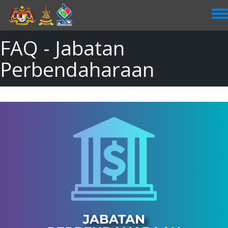
Skip
to
main
content
FAQ - Jabatan
Perbendaharaan