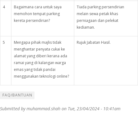
4
Bagaimana cara untuk saya
Tiada parking persendirian
memohon tempat parking
melain sewa petak khas
kereta persendirian?
perniagaan dan pelekat
kediaman.
5
Mengapa pihak majlis tidak
Rujuk Jabatan Hasil.
menghantar penyata cukai ke
alamat yang diberi kerana ada
ramai yang di kalangan warga
emas yang tidak pandai
menggunakan teknologi online?
FAQ/BANTUAN
Submitted by
muhammad.shah
on Tue, 23/04/2024 - 10:41am