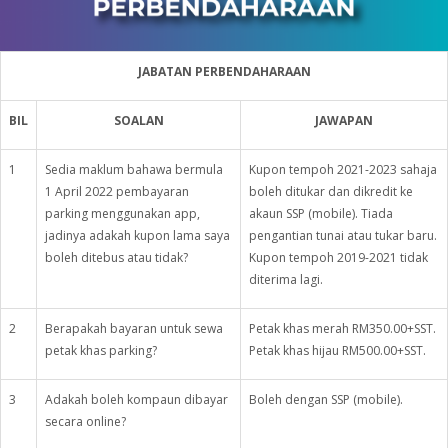
JABATAN PERBENDAHARAAN
BIL
SOALAN
JAWAPAN
1
Sedia maklum bahawa bermula
Kupon tempoh 2021-2023 sahaja
1 April 2022 pembayaran
boleh ditukar dan dikredit ke
parking menggunakan app,
akaun SSP (mobile). Tiada
jadinya adakah kupon lama saya
pengantian tunai atau tukar baru.
boleh ditebus atau tidak?
Kupon tempoh 2019-2021 tidak
diterima lagi.
2
Berapakah bayaran untuk sewa
Petak khas merah RM350.00+SST.
petak khas parking?
Petak khas hijau RM500.00+SST.
3
Adakah boleh kompaun dibayar
Boleh dengan SSP (mobile).
secara online?