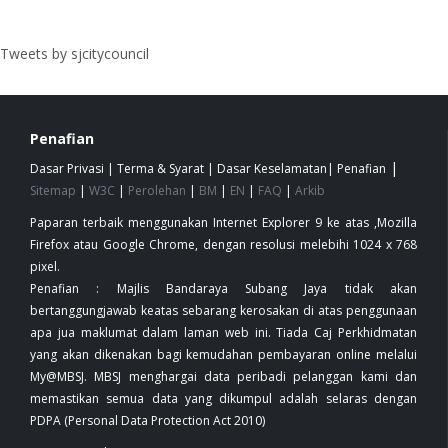
Tweets by sjcitycouncil
Penafian
|
Dasar Privasi
|
Terma & Syarat
|
Dasar Keselamatan
|
Penafian
Sitemap
|
W3C
|
Perolehan
|
BM
|
EN
|
FAQ
|
Arkib
Paparan terbaik menggunakan Internet Explorer 9 ke atas ,Mozilla
Firefox atau Google Chrome, dengan resolusi melebihi 1024 x 768
pixel.
Penafian : Majlis Bandaraya Subang Jaya tidak akan
bertanggungjawab keatas sebarang kerosakan di atas penggunaan
apa jua maklumat dalam laman web ini. Tiada Caj Perkhidmatan
yang akan dikenakan bagi kemudahan pembayaran online melalui
My@MBSJ. MBSJ menghargai data peribadi pelanggan kami dan
memastikan semua data yang dikumpul adalah selaras dengan
PDPA (Personal Data Protection Act 2010)