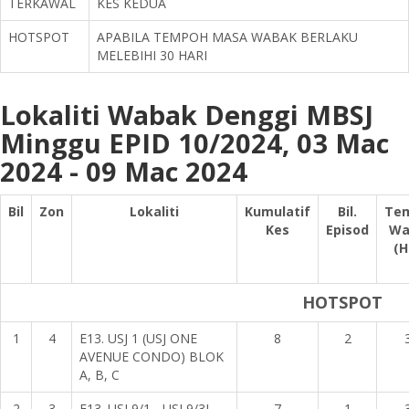
TERKAWAL
KES KEDUA
HOTSPOT
APABILA TEMPOH MASA WABAK BERLAKU
MELEBIHI 30 HARI
Lokaliti Wabak Denggi MBSJ
Minggu EPID 10/2024, 03 Mac
2024 - 09 Mac 2024
Bil
Zon
Lokaliti
Kumulatif
Bil.
Te
Kes
Episod
Wa
(H
HOTSPOT
1
4
E13. USJ 1 (USJ ONE
8
2
AVENUE CONDO) BLOK
A, B, C
2
3
E13. USJ 9/1 - USJ 9/3J
7
1