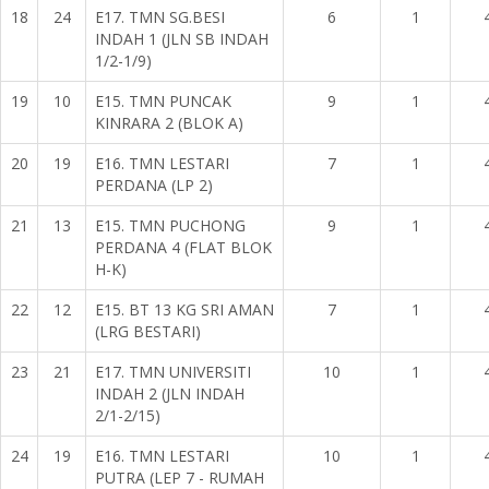
18
24
E17. TMN SG.BESI
6
1
INDAH 1 (JLN SB INDAH
1/2-1/9)
19
10
E15. TMN PUNCAK
9
1
KINRARA 2 (BLOK A)
20
19
E16. TMN LESTARI
7
1
PERDANA (LP 2)
21
13
E15. TMN PUCHONG
9
1
PERDANA 4 (FLAT BLOK
H-K)
22
12
E15. BT 13 KG SRI AMAN
7
1
(LRG BESTARI)
23
21
E17. TMN UNIVERSITI
10
1
INDAH 2 (JLN INDAH
2/1-2/15)
24
19
E16. TMN LESTARI
10
1
PUTRA (LEP 7 - RUMAH