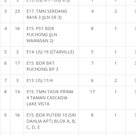
3
23
E17. TMN SERDANG
4
2
RAYA 3 (JLN SR 3)
4
16
E15. PST BDR
8
1
PUCHONG (JLN
WAWASAN 2)
5
3
E14. USJ 19 (STARVILLE)
5
1
6
17
E15. BDR BKT
7
1
PUCHONG BP 3
7
3
E13. USJ 11/4
6
2
8
14
E15. TMN TASIK PRIMA
17
1
4 TAMAN CASCADIA
LAKE VISTA
9
16
E15. BDR PUTERI 10 (SRI
8
1
DAHLIA APT) BLOK A, B,
C, D, E