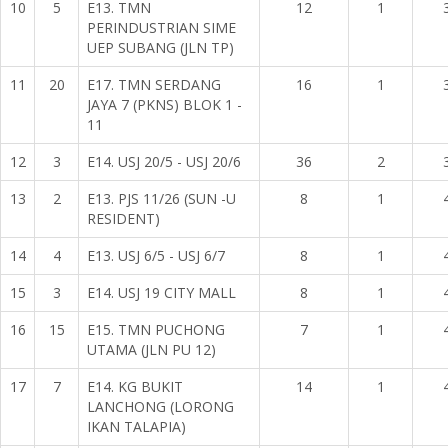
10
5
E13. TMN
12
1
PERINDUSTRIAN SIME
UEP SUBANG (JLN TP)
11
20
E17. TMN SERDANG
16
1
JAYA 7 (PKNS) BLOK 1 -
11
12
3
E14. USJ 20/5 - USJ 20/6
36
2
13
2
E13. PJS 11/26 (SUN -U
8
1
RESIDENT)
14
4
E13. USJ 6/5 - USJ 6/7
8
1
15
3
E14. USJ 19 CITY MALL
8
1
16
15
E15. TMN PUCHONG
7
1
UTAMA (JLN PU 12)
17
7
E14. KG BUKIT
14
1
LANCHONG (LORONG
IKAN TALAPIA)