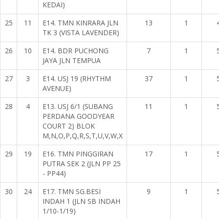
KEDAI)
25
11
E14. TMN KINRARA JLN
13
1
TK 3 (VISTA LAVENDER)
26
10
E14. BDR PUCHONG
7
1
JAYA JLN TEMPUA
27
3
E14. USJ 19 (RHYTHM
37
1
AVENUE)
28
4
E13. USJ 6/1 (SUBANG
11
1
PERDANA GOODYEAR
COURT 2) BLOK
M,N,O,P,Q,R,S,T,U,V,W,X
29
19
E16. TMN PINGGIRAN
17
1
PUTRA SEK 2 (JLN PP 25
- PP44)
30
24
E17. TMN SG.BESI
9
1
INDAH 1 (JLN SB INDAH
1/10-1/19)