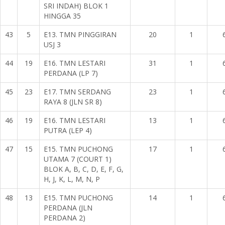
SRI INDAH) BLOK 1
HINGGA 35
43
5
E13. TMN PINGGIRAN
20
1
USJ 3
44
19
E16. TMN LESTARI
31
1
PERDANA (LP 7)
45
23
E17. TMN SERDANG
23
1
RAYA 8 (JLN SR 8)
46
19
E16. TMN LESTARI
13
1
PUTRA (LEP 4)
47
15
E15. TMN PUCHONG
17
1
UTAMA 7 (COURT 1)
BLOK A, B, C, D, E, F, G,
H, J, K, L, M, N, P
48
13
E15. TMN PUCHONG
14
1
PERDANA (JLN
PERDANA 2)