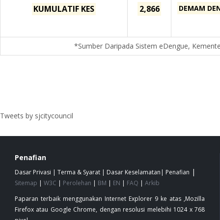
KUMULATIF KES
2,866
DEMAM DEN
*Sumber Daripada Sistem eDengue, Kementer
Tweets by sjcitycouncil
Penafian
|
Dasar Privasi
|
Terma & Syarat
|
Dasar Keselamatan
|
Penafian
Sitemap
|
W3C
|
Perolehan
|
BM
|
EN
|
FAQ
|
Arkib
Paparan terbaik menggunakan Internet Explorer 9 ke atas ,Mozilla
Firefox atau Google Chrome, dengan resolusi melebihi 1024 x 768