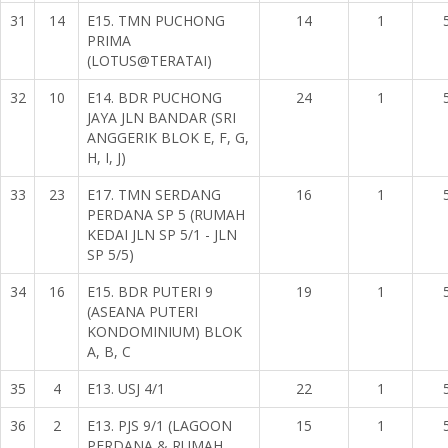
31
14
E15. TMN PUCHONG
14
1
PRIMA
(LOTUS@TERATAI)
32
10
E14. BDR PUCHONG
24
1
JAYA JLN BANDAR (SRI
ANGGERIK BLOK E, F, G,
H, I, J)
33
23
E17. TMN SERDANG
16
1
PERDANA SP 5 (RUMAH
KEDAI JLN SP 5/1 - JLN
SP 5/5)
34
16
E15. BDR PUTERI 9
19
1
(ASEANA PUTERI
KONDOMINIUM) BLOK
A, B, C
35
4
E13. USJ 4/1
22
1
36
2
E13. PJS 9/1 (LAGOON
15
1
PERDANA & RUMAH