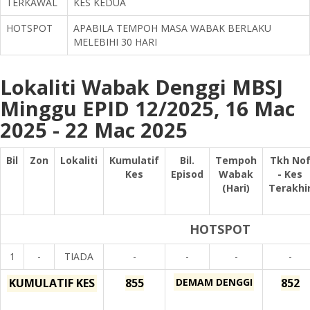
TERKAWAL
KES KEDUA
HOTSPOT
APABILA TEMPOH MASA WABAK BERLAKU
MELEBIHI 30 HARI
Lokaliti Wabak Denggi MBSJ
Minggu EPID 12/2025, 16 Mac
2025 - 22 Mac 2025
Bil
Zon
Lokaliti
Kumulatif
Bil.
Tempoh
Tkh No
Kes
Episod
Wabak
- Kes
(Hari)
Terakhi
HOTSPOT
1
-
TIADA
-
-
-
-
KUMULATIF KES
855
DEMAM DENGGI
852