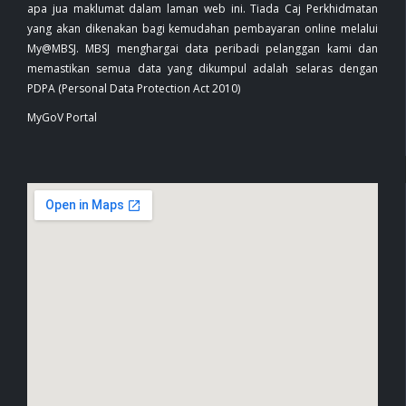
apa jua maklumat dalam laman web ini. Tiada Caj Perkhidmatan
yang akan dikenakan bagi kemudahan pembayaran online melalui
My@MBSJ. MBSJ menghargai data peribadi pelanggan kami dan
memastikan semua data yang dikumpul adalah selaras dengan
PDPA (Personal Data Protection Act 2010)
MyGoV Portal