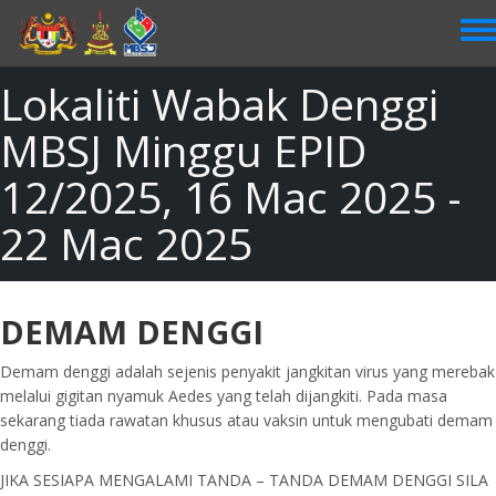
Skip
to
main
content
Lokaliti Wabak Denggi
MBSJ Minggu EPID
12/2025, 16 Mac 2025 -
22 Mac 2025
DEMAM DENGGI
Demam denggi adalah sejenis penyakit jangkitan virus yang merebak
melalui gigitan nyamuk Aedes yang telah dijangkiti. Pada masa
sekarang tiada rawatan khusus atau vaksin untuk mengubati demam
denggi.
JIKA SESIAPA MENGALAMI TANDA – TANDA DEMAM DENGGI SILA