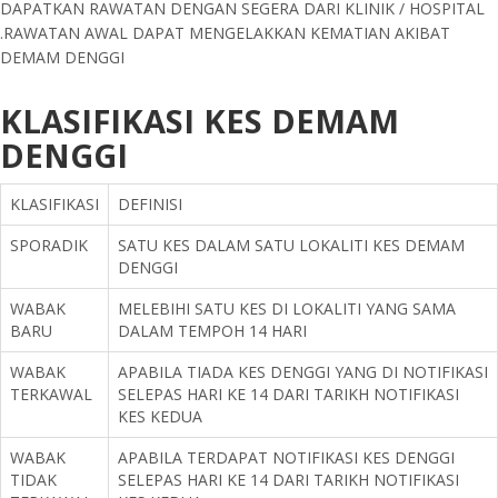
DAPATKAN RAWATAN DENGAN SEGERA DARI KLINIK / HOSPITAL
.RAWATAN AWAL DAPAT MENGELAKKAN KEMATIAN AKIBAT
DEMAM DENGGI
KLASIFIKASI KES DEMAM
DENGGI
KLASIFIKASI
DEFINISI
SPORADIK
SATU KES DALAM SATU LOKALITI KES DEMAM
DENGGI
WABAK
MELEBIHI SATU KES DI LOKALITI YANG SAMA
BARU
DALAM TEMPOH 14 HARI
WABAK
APABILA TIADA KES DENGGI YANG DI NOTIFIKASI
TERKAWAL
SELEPAS HARI KE 14 DARI TARIKH NOTIFIKASI
KES KEDUA
WABAK
APABILA TERDAPAT NOTIFIKASI KES DENGGI
TIDAK
SELEPAS HARI KE 14 DARI TARIKH NOTIFIKASI