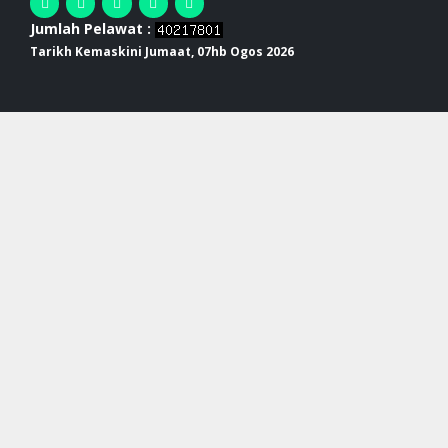
Jumlah Pelawat :
Tarikh Kemaskini Jumaat, 07hb Ogos 2026