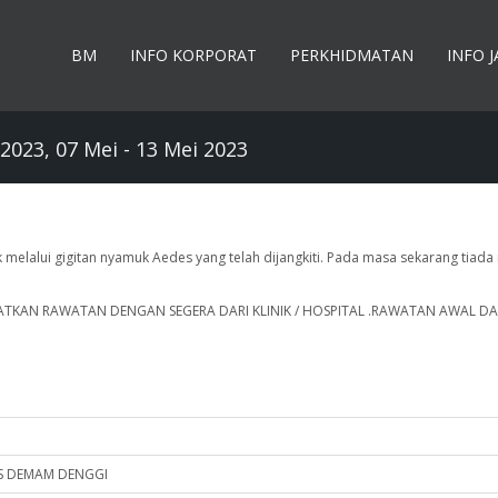
BM
INFO KORPORAT
PERKHIDMATAN
INFO 
023, 07 Mei - 13 Mei 2023
melalui gigitan nyamuk Aedes yang telah dijangkiti. Pada masa sekarang tiada
PATKAN RAWATAN DENGAN SEGERA DARI KLINIK / HOSPITAL .RAWATAN AWAL D
I
ES DEMAM DENGGI