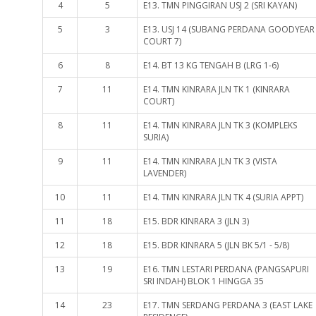
4
5
E13. TMN PINGGIRAN USJ 2 (SRI KAYAN)
5
3
E13. USJ 14 (SUBANG PERDANA GOODYEAR
COURT 7)
6
8
E14. BT 13 KG TENGAH B (LRG 1-6)
7
11
E14. TMN KINRARA JLN TK 1 (KINRARA
COURT)
8
11
E14. TMN KINRARA JLN TK 3 (KOMPLEKS
SURIA)
9
11
E14. TMN KINRARA JLN TK 3 (VISTA
LAVENDER)
10
11
E14. TMN KINRARA JLN TK 4 (SURIA APPT)
11
18
E15. BDR KINRARA 3 (JLN 3)
12
18
E15. BDR KINRARA 5 (JLN BK 5/1 - 5/8)
13
19
E16. TMN LESTARI PERDANA (PANGSAPURI
SRI INDAH) BLOK 1 HINGGA 35
14
23
E17. TMN SERDANG PERDANA 3 (EAST LAKE