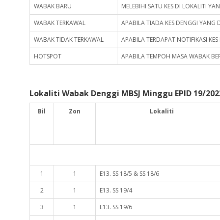
WABAK BARU
MELEBIHI SATU KES DI LOKALITI Y
WABAK TERKAWAL
APABILA TIADA KES DENGGI YANG DI
WABAK TIDAK TERKAWAL
APABILA TERDAPAT NOTIFIKASI KES 
HOTSPOT
APABILA TEMPOH MASA WABAK BER
Lokaliti Wabak Denggi MBSJ Minggu EPID 19/2023
Bil
Zon
Lokaliti
1
1
E13. SS 18/5 & SS 18/6
2
1
E13. SS 19/4
3
1
E13. SS 19/6