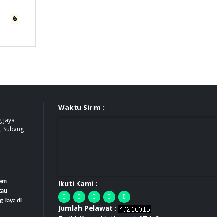
6
Waktu Sirim :
 Jaya,
0, Subang
tem
Ikuti Kami :
tau
g Jaya di
Jumlah Pelawat :