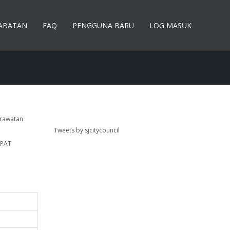
JABATAN
FAQ
PENGGUNA BARU
LOG MASUK
 rawatan
Tweets by sjcitycouncil
APAT