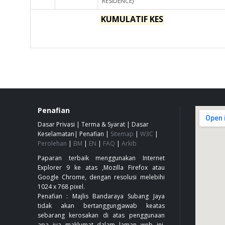
RESIDENCE)
KUMULATIF KES
Penafian
Dasar Privasi
|
Terma & Syarat
|
Dasar
Keselamatan
|
Penafian
|
Sitemap
|
W3C
|
Perolehan
|
BM
|
EN
|
FAQ
|
Arkib
Paparan terbaik menggunakan Internet
Explorer 9 ke atas ,Mozilla Firefox atau
Google Chrome, dengan resolusi melebihi
1024 x 768 pixel.
Penafian : Majlis Bandaraya Subang Jaya
tidak akan bertanggungjawab keatas
sebarang kerosakan di atas penggunaan
apa jua maklumat dalam laman web ini.