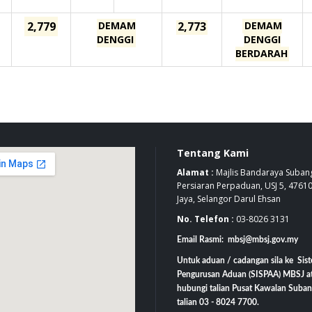
2,779
DEMAM
2,773
DEMAM
DENGGI
DENGGI
BERDARAH
Tentang Kami
Alamat :
Majlis Bandaraya Subang
Persiaran Perpaduan, USJ 5, 4761
Jaya, Selangor Darul Ehsan
No. Telefon :
03-8026 3131
Email Rasmi: mbsj@mbsj.gov.my
Untuk aduan / cadangan sila ke Sis
Pengurusan Aduan (SISPAA) MBSJ a
hubungi talian Pusat Kawalan Suban
talian 03 - 8024 7700.