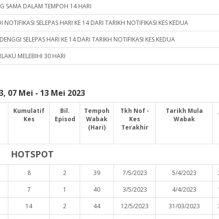
ANG SAMA DALAM TEMPOH 14 HARI
 NOTIFIKASI SELEPAS HARI KE 14 DARI TARIKH NOTIFIKASI KES KEDUA
DENGGI SELEPAS HARI KE 14 DARI TARIKH NOTIFIKASI KES KEDUA
LAKU MELEBIHI 30 HARI
, 07 Mei - 13 Mei 2023
Kumulatif
Bil.
Tempoh
Tkh Nof -
Tarikh Mula
Kes
Episod
Wabak
Kes
Wabak
(Hari)
Terakhir
HOTSPOT
8
2
39
7/5/2023
5/4/2023
7
1
40
3/5/2023
4/4/2023
14
2
44
12/5/2023
31/03/2023