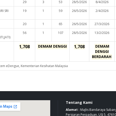
29
3
53
28/5/2026
8/4/2026
RI SRI
19
1
59
26/5/2026
2/4/2026
20
1
65
26/5/2026
27/3/2026
56
1
107
28/5/2026
13/2/2026
I,JATI)
1,708
DEMAM DENGGI
1,708
DEMAM
DENGGI
BERDARAH
tem eDengue, Kementerian Kesihatan Malaysia
Tentang Kami
Alamat :
Majlis Bandaraya Subang
Persiaran Perpaduan, USJ 5, 4761