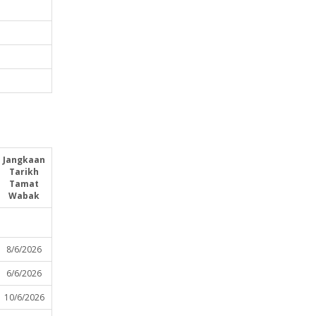
Jangkaan
Tarikh
Tamat
Wabak
8/6/2026
6/6/2026
10/6/2026