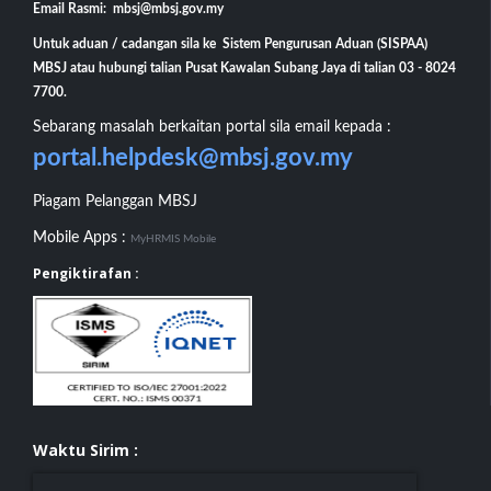
Email Rasmi: mbsj@mbsj.gov.my
Untuk aduan / cadangan sila ke Sistem Pengurusan Aduan (SISPAA)
MBSJ atau hubungi talian Pusat Kawalan Subang Jaya di talian 03 - 8024
7700.
Sebarang masalah berkaitan portal sila email kepada :
portal.helpdesk@mbsj.gov.my
Piagam Pelanggan MBSJ
Mobile Apps :
MyHRMIS Mobile
Pengiktirafan :
Waktu Sirim :