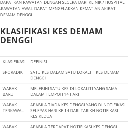
DAPATKAN RAWATAN DENGAN SEGERA DARI KLINIK / HOSPITAL
.RAWATAN AWAL DAPAT MENGELAKKAN KEMATIAN AKIBAT
DEMAM DENGGI
KLASIFIKASI KES DEMAM
DENGGI
KLASIFIKASI
DEFINISI
SPORADIK
SATU KES DALAM SATU LOKALITI KES DEMAM
DENGGI
WABAK
MELEBIHI SATU KES DI LOKALITI YANG SAMA
BARU
DALAM TEMPOH 14 HARI
WABAK
APABILA TIADA KES DENGGI YANG DI NOTIFIKASI
TERKAWAL
SELEPAS HARI KE 14 DARI TARIKH NOTIFIKASI
KES KEDUA
WABAK
APABILA TERDAPAT NOTIFIKASI KES DENGGI