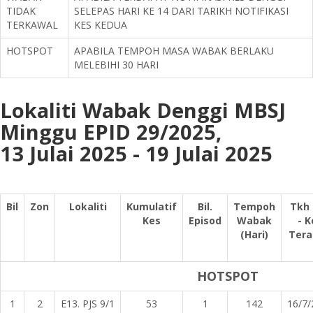
TIDAK
SELEPAS HARI KE 14 DARI TARIKH NOTIFIKASI
TERKAWAL
KES KEDUA
HOTSPOT
APABILA TEMPOH MASA WABAK BERLAKU
MELEBIHI 30 HARI
Lokaliti Wabak Denggi MBSJ
Minggu EPID 29/2025,
13 Julai 2025 - 19 Julai 2025
Bil
Zon
Lokaliti
Kumulatif
Bil.
Tempoh
Tkh
Kes
Episod
Wabak
- K
(Hari)
Tera
HOTSPOT
1
2
E13. PJS 9/1
53
1
142
16/7/