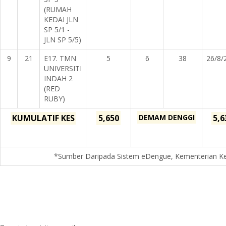
(RUMAH
KEDAI JLN
SP 5/1 -
JLN SP 5/5)
9
21
E17. TMN
5
6
38
26/8/
UNIVERSITI
INDAH 2
(RED
RUBY)
KUMULATIF KES
5,650
DEMAM DENGGI
5,6
*Sumber Daripada Sistem eDengue, Kementerian Ke