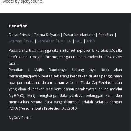
Tweets by sjcitycouncil
Penafian
|
Dasar Privasi
|
Terma & Syarat
|
Dasar Keselamatan
|
Penafian
Sitemap
|
W3C
|
Perolehan
|
BM
|
EN
|
FAQ
|
Arkib
Paparan terbaik menggunakan Internet Explorer 9 ke atas ,Mozilla
Firefox atau Google Chrome, dengan resolusi melebihi 1024 x 768
pixel.
Penafian : Majlis Bandaraya Subang Jaya tidak akan
bertanggungjawab keatas sebarang kerosakan di atas penggunaan
apa jua maklumat dalam laman web ini. Tiada Caj Perkhidmatan
yang akan dikenakan bagi kemudahan pembayaran online melalui
My@MBSJ. MBSJ menghargai data peribadi pelanggan kami dan
memastikan semua data yang dikumpul adalah selaras dengan
PDPA (Personal Data Protection Act 2010)
MyGoV Portal