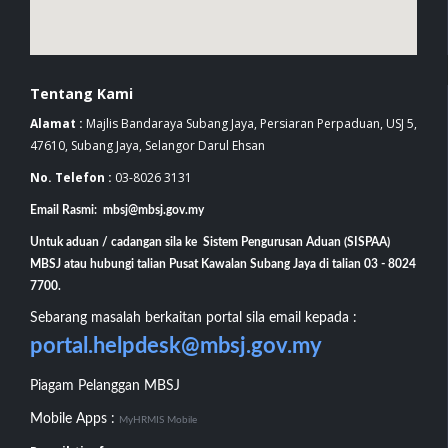
Tentang Kami
Alamat :
Majlis Bandaraya Subang Jaya, Persiaran Perpaduan, USJ 5,
47610, Subang Jaya, Selangor Darul Ehsan
No. Telefon :
03-8026 3131
Email Rasmi: mbsj@mbsj.gov.my
Untuk aduan / cadangan sila ke Sistem Pengurusan Aduan (SISPAA)
MBSJ atau hubungi talian Pusat Kawalan Subang Jaya di talian 03 - 8024
7700.
Sebarang masalah berkaitan portal sila email kepada :
portal.helpdesk@mbsj.gov.my
Piagam Pelanggan MBSJ
Mobile Apps :
MyHRMIS Mobile