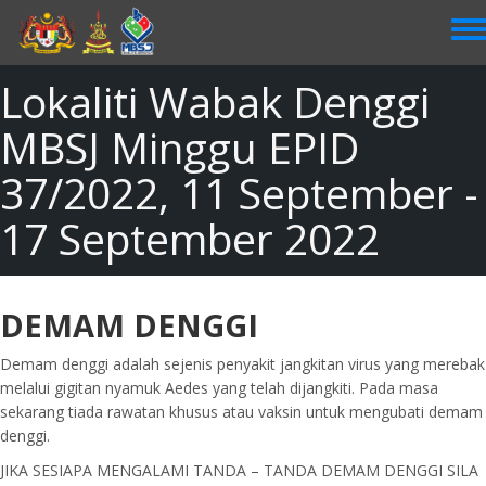
Skip
to
main
content
Lokaliti Wabak Denggi
MBSJ Minggu EPID
37/2022, 11 September -
17 September 2022
DEMAM DENGGI
Demam denggi adalah sejenis penyakit jangkitan virus yang merebak
melalui gigitan nyamuk Aedes yang telah dijangkiti. Pada masa
sekarang tiada rawatan khusus atau vaksin untuk mengubati demam
denggi.
JIKA SESIAPA MENGALAMI TANDA – TANDA DEMAM DENGGI SILA