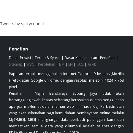
Tweets by sjcitycouncil
Penafian
|
Dasar Privasi
|
Terma & Syarat
|
Dasar Keselamatan
|
Penafian
Sitemap
|
W3C
|
Perolehan
|
BM
|
EN
|
FAQ
|
Arkib
Paparan terbaik menggunakan Internet Explorer 9 ke atas ,Mozilla
Firefox atau Google Chrome, dengan resolusi melebihi 1024 x 768
pixel.
Penafian : Majlis Bandaraya Subang Jaya tidak akan
bertanggungjawab keatas sebarang kerosakan di atas penggunaan
apa jua maklumat dalam laman web ini. Tiada Caj Perkhidmatan
yang akan dikenakan bagi kemudahan pembayaran online melalui
My@MBSJ. MBSJ menghargai data peribadi pelanggan kami dan
memastikan semua data yang dikumpul adalah selaras dengan
PDPA (Personal Data Protection Act 2010)