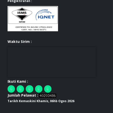
Pengiktirafan :
Waktu Sirim :
Ikuti Kami :
Jumlah Pelawat :
Tarikh Kemaskini Khamis, 06hb Ogos 2026