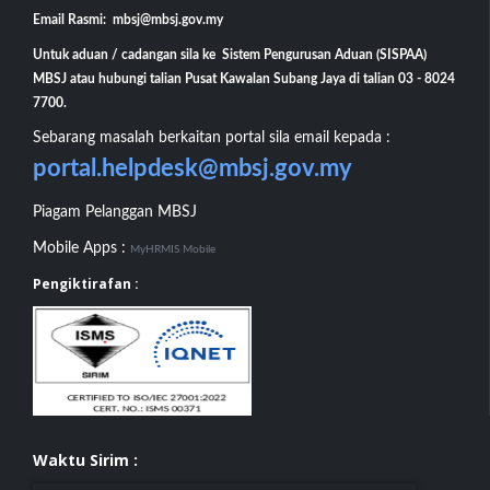
Email Rasmi: mbsj@mbsj.gov.my
Untuk aduan / cadangan sila ke Sistem Pengurusan Aduan (SISPAA)
MBSJ atau hubungi talian Pusat Kawalan Subang Jaya di talian 03 - 8024
7700.
Sebarang masalah berkaitan portal sila email kepada :
portal.helpdesk@mbsj.gov.my
Piagam Pelanggan MBSJ
Mobile Apps :
MyHRMIS Mobile
Pengiktirafan :
Waktu Sirim :