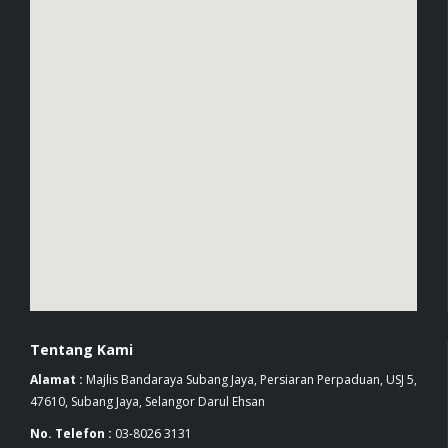
Tentang Kami
Alamat :
Majlis Bandaraya Subang Jaya, Persiaran Perpaduan, USJ 5,
47610, Subang Jaya, Selangor Darul Ehsan
No. Telefon :
03-8026 3131