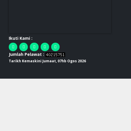
Ikuti Kami :
Jumlah Pelawat :
Tarikh Kemaskini Jumaat, 07hb Ogos 2026