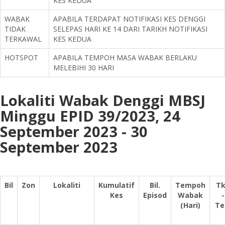
KES KEDUA
WABAK
APABILA TERDAPAT NOTIFIKASI KES DENGGI
TIDAK
SELEPAS HARI KE 14 DARI TARIKH NOTIFIKASI
TERKAWAL
KES KEDUA
HOTSPOT
APABILA TEMPOH MASA WABAK BERLAKU
MELEBIHI 30 HARI
Lokaliti Wabak Denggi MBSJ
Minggu EPID 39/2023, 24
September 2023 - 30
September 2023
Bil
Zon
Lokaliti
Kumulatif
Bil.
Tempoh
Tk
Kes
Episod
Wabak
(Hari)
Te