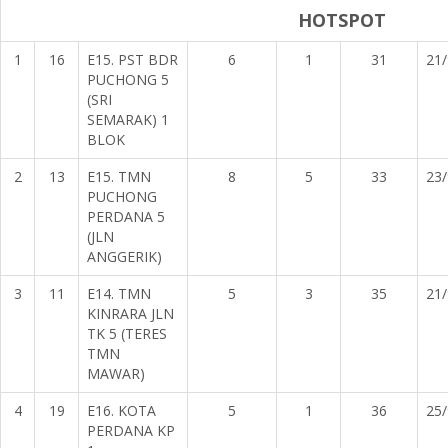
HOTSPOT
1
16
E15. PST BDR
6
1
31
21/
PUCHONG 5
(SRI
SEMARAK) 1
BLOK
2
13
E15. TMN
8
5
33
23/
PUCHONG
PERDANA 5
(JLN
ANGGERIK)
3
11
E14. TMN
5
3
35
21/
KINRARA JLN
TK 5 (TERES
TMN
MAWAR)
4
19
E16. KOTA
5
1
36
25/
PERDANA KP