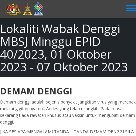
Skip
to
main
content
Lokaliti Wabak Denggi
MBSJ Minggu EPID
40/2023, 01 Oktober
2023 - 07 Oktober 2023
DEMAM DENGGI
Demam denggi adalah sejenis penyakit jangkitan virus yang merebak
melalui gigitan nyamuk Aedes yang telah dijangkiti. Pada masa
sekarang tiada rawatan khusus atau vaksin untuk mengubati demam
denggi.
JIKA SESIAPA MENGALAMI TANDA – TANDA DEMAM DENGGI SILA