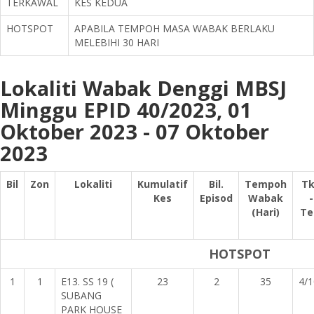
TERKAWAL
KES KEDUA
HOTSPOT
APABILA TEMPOH MASA WABAK BERLAKU
MELEBIHI 30 HARI
Lokaliti Wabak Denggi MBSJ
Minggu EPID 40/2023, 01
Oktober 2023 - 07 Oktober
2023
Bil
Zon
Lokaliti
Kumulatif
Bil.
Tempoh
Tk
Kes
Episod
Wabak
(Hari)
Te
HOTSPOT
1
1
E13. SS 19 (
23
2
35
4/1
SUBANG
PARK HOUSE