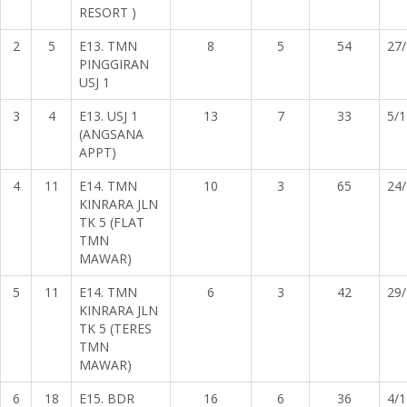
RESORT )
2
5
E13. TMN
8
5
54
27/
PINGGIRAN
USJ 1
3
4
E13. USJ 1
13
7
33
5/1
(ANGSANA
APPT)
4
11
E14. TMN
10
3
65
24/
KINRARA JLN
TK 5 (FLAT
TMN
MAWAR)
5
11
E14. TMN
6
3
42
29/
KINRARA JLN
TK 5 (TERES
TMN
MAWAR)
6
18
E15. BDR
16
6
36
4/1