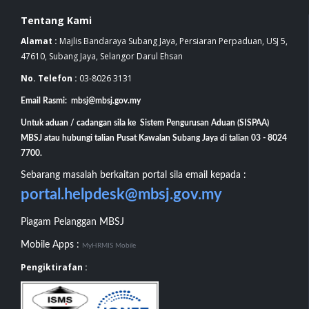
Tentang Kami
Alamat :
Majlis Bandaraya Subang Jaya, Persiaran Perpaduan, USJ 5,
47610, Subang Jaya, Selangor Darul Ehsan
No. Telefon :
03-8026 3131
Email Rasmi: mbsj@mbsj.gov.my
Untuk aduan / cadangan sila ke Sistem Pengurusan Aduan (SISPAA)
MBSJ atau hubungi talian Pusat Kawalan Subang Jaya di talian 03 - 8024
7700.
Sebarang masalah berkaitan portal sila email kepada :
portal.helpdesk@mbsj.gov.my
Piagam Pelanggan MBSJ
Mobile Apps :
MyHRMIS Mobile
Pengiktirafan :