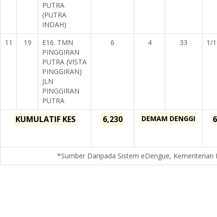
PUTRA
(PUTRA
INDAH)
11
19
E16. TMN
6
4
33
1/1
PINGGIRAN
PUTRA (VISTA
PINGGIRAN)
JLN
PINGGIRAN
PUTRA
KUMULATIF KES
6,230
DEMAM DENGGI
6
*Sumber Daripada Sistem eDengue, Kementerian K