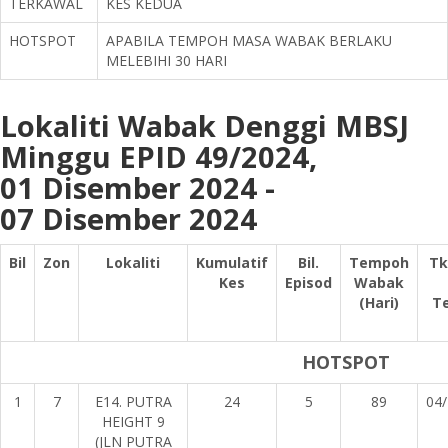
TERKAWAL
KES KEDUA
HOTSPOT
APABILA TEMPOH MASA WABAK BERLAKU
MELEBIHI 30 HARI
Lokaliti Wabak Denggi MBSJ
Minggu EPID 49/2024,
01 Disember 2024 -
07 Disember 2024
Bil
Zon
Lokaliti
Kumulatif
Bil.
Tempoh
Tk
Kes
Episod
Wabak
(Hari)
Te
HOTSPOT
1
7
E14. PUTRA
24
5
89
04
HEIGHT 9
(JLN PUTRA