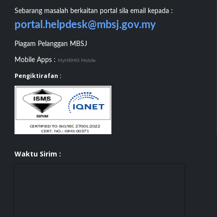
Sebarang masalah berkaitan portal sila email kepada :
portal.helpdesk@mbsj.gov.my
Piagam Pelanggan MBSJ
Mobile Apps :
MyHRMIS Mobile
Pengiktirafan :
Waktu Sirim :