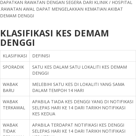
DAPATKAN RAWATAN DENGAN SEGERA DARI KLINIK / HOSPITAL
.RAWATAN AWAL DAPAT MENGELAKKAN KEMATIAN AKIBAT
DEMAM DENGGI
KLASIFIKASI KES DEMAM
DENGGI
KLASIFIKASI
DEFINISI
SPORADIK
SATU KES DALAM SATU LOKALITI KES DEMAM
DENGGI
WABAK
MELEBIHI SATU KES DI LOKALITI YANG SAMA
BARU
DALAM TEMPOH 14 HARI
WABAK
APABILA TIADA KES DENGGI YANG DI NOTIFIKASI
TERKAWAL
SELEPAS HARI KE 14 DARI TARIKH NOTIFIKASI
KES KEDUA
WABAK
APABILA TERDAPAT NOTIFIKASI KES DENGGI
TIDAK
SELEPAS HARI KE 14 DARI TARIKH NOTIFIKASI