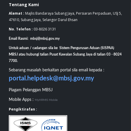
Tentang Kami
Alamat :
Majlis Bandaraya Subang Jaya, Persiaran Perpaduan, USJ 5,
47610, Subang Jaya, Selangor Darul Ehsan
No. Telefon :
03-8026 3131
Email Rasmi: mbsj@mbsj.gov.my
Untuk aduan / cadangan sila ke Sistem Pengurusan Aduan (SISPAA)
MBSJ atau hubungi talian Pusat Kawalan Subang Jaya di talian 03 - 8024
7700.
Sebarang masalah berkaitan portal sila email kepada :
portal.helpdesk@mbsj.gov.my
Piagam Pelanggan MBSJ
Mobile Apps :
MyHRMIS Mobile
Pengiktirafan :