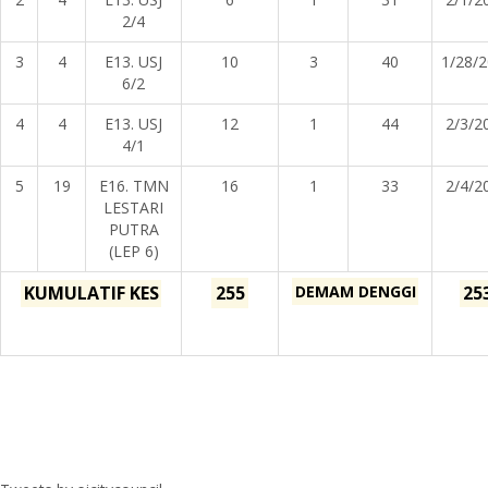
2/4
3
4
E13. USJ
10
3
40
1/28/
6/2
4
4
E13. USJ
12
1
44
2/3/2
4/1
5
19
E16. TMN
16
1
33
2/4/2
LESTARI
PUTRA
(LEP 6)
KUMULATIF KES
255
DEMAM DENGGI
25