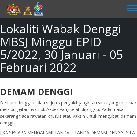
Skip
to
main
content
Lokaliti Wabak Denggi
MBSJ Minggu EPID
5/2022, 30 Januari - 05
Februari 2022
DEMAM DENGGI
Demam denggi adalah sejenis penyakit jangkitan virus yang merebak
melalui gigitan nyamuk Aedes yang telah dijangkiti. Pada masa
sekarang tiada rawatan khusus atau vaksin untuk mengubati demam
denggi.
JIKA SESIAPA MENGALAMI TANDA – TANDA DEMAM DENGGI SILA