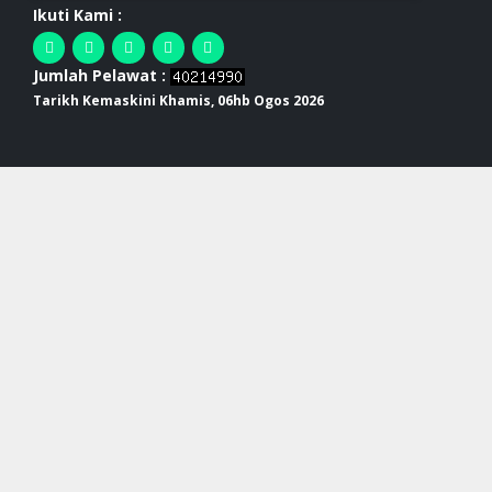
Ikuti Kami :
Jumlah Pelawat :
Tarikh Kemaskini Khamis, 06hb Ogos 2026