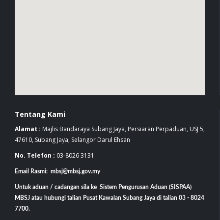
Tentang Kami
Alamat :
Majlis Bandaraya Subang Jaya, Persiaran Perpaduan, USJ 5,
47610, Subang Jaya, Selangor Darul Ehsan
No. Telefon :
03-8026 3131
Email Rasmi: mbsj@mbsj.gov.my
Untuk aduan / cadangan sila ke Sistem Pengurusan Aduan (SISPAA)
MBSJ atau hubungi talian Pusat Kawalan Subang Jaya di talian 03 - 8024
7700.