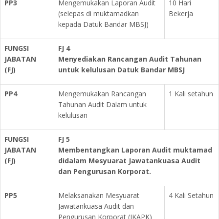
PP3
Mengemukakan Laporan Audit
10 Hari
(selepas di muktamadkan
Bekerja
kepada Datuk Bandar MBSJ)
FUNGSI
FJ 4
JABATAN
Menyediakan Rancangan Audit Tahunan
(FJ)
untuk kelulusan Datuk Bandar MBSJ
PP4
Mengemukakan Rancangan
1 Kali setahun
Tahunan Audit Dalam untuk
kelulusan
FUNGSI
FJ 5
JABATAN
Membentangkan Laporan Audit muktamad
(FJ)
didalam Mesyuarat Jawatankuasa Audit
dan Pengurusan Korporat.
PP5
Melaksanakan Mesyuarat
4 Kali Setahun
Jawatankuasa Audit dan
Pengurusan Korporat (JKAPK)