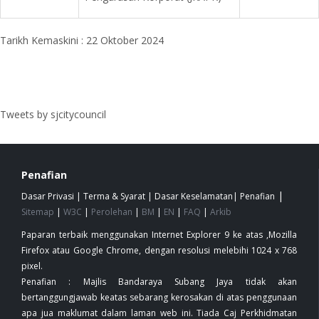
Tarikh Kemaskini : 22 Oktober 2024
Tweets by sjcitycouncil
Penafian
|
Dasar Privasi
|
Terma & Syarat
|
Dasar Keselamatan
|
Penafian
Sitemap
|
W3C
|
Perolehan
|
BM
|
EN
|
FAQ
|
Arkib
Paparan terbaik menggunakan Internet Explorer 9 ke atas ,Mozilla
Firefox atau Google Chrome, dengan resolusi melebihi 1024 x 768
pixel.
Penafian : Majlis Bandaraya Subang Jaya tidak akan
bertanggungjawab keatas sebarang kerosakan di atas penggunaan
apa jua maklumat dalam laman web ini. Tiada Caj Perkhidmatan