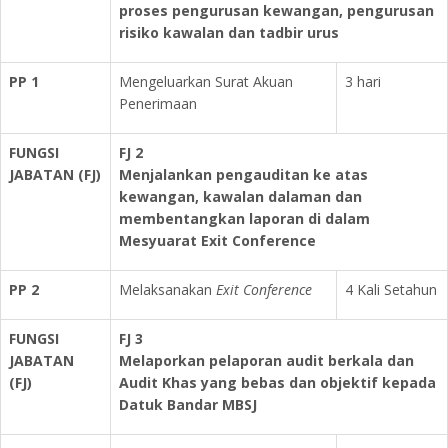
proses pengurusan kewangan, pengurusan
risiko kawalan dan tadbir urus
PP 1
Mengeluarkan Surat Akuan
3 hari
Penerimaan
FUNGSI
FJ 2
JABATAN (FJ)
Menjalankan pengauditan ke atas
kewangan, kawalan dalaman dan
membentangkan laporan di dalam
Mesyuarat Exit Conference
PP 2
Melaksanakan
Exit Conference
4 Kali Setahun
FUNGSI
FJ 3
JABATAN
Melaporkan pelaporan audit berkala dan
(FJ)
Audit Khas yang bebas dan objektif kepada
Datuk Bandar MBSJ