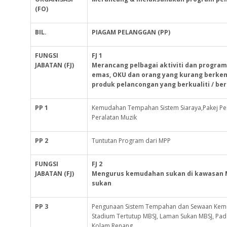
(FO)
BIL.
PIAGAM PELANGGAN (PP)
FUNGSI
FJ 1
JABATAN (FJ)
Merancang pelbagai aktiviti dan progra
emas, OKU dan orang yang kurang berke
produk pelancongan yang berkualiti / be
PP 1
Kemudahan Tempahan Sistem Siaraya,Pakej P
Peralatan Muzik
PP 2
Tuntutan Program dari MPP
FUNGSI
FJ 2
JABATAN (FJ)
Mengurus kemudahan sukan di kawasan 
sukan
PP 3
Pengunaan Sistem Tempahan dan Sewaan Kemu
Stadium Tertutup MBSJ, Laman Sukan MBSJ, Pa
Kolam Renang