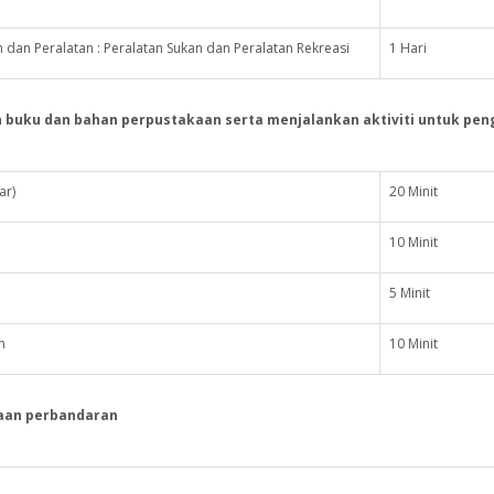
an Peralatan : Peralatan Sukan dan Peralatan Rekreasi
1 Hari
buku dan bahan perpustakaan serta menjalankan aktiviti untuk pe
ar)
20 Minit
10 Minit
5 Minit
n
10 Minit
aan perbandaran