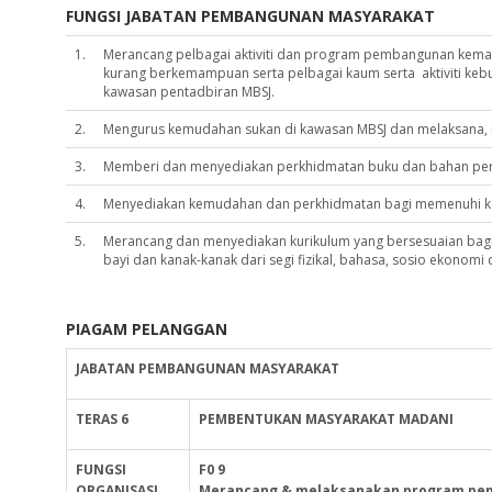
FUNGSI JABATAN PEMBANGUNAN MASYARAKAT
1.
Merancang pelbagai aktiviti dan program pembangunan kemas
kurang berkemampuan serta pelbagai kaum serta aktiviti keb
kawasan pentadbiran MBSJ.
2.
Mengurus kemudahan sukan di kawasan MBSJ dan melaksana,
3.
Memberi dan menyediakan perkhidmatan buku dan bahan perpu
4.
Menyediakan kemudahan dan perkhidmatan bagi memenuhi ke
5.
Merancang dan menyediakan kurikulum yang bersesuaian b
bayi dan kanak-kanak dari segi fizikal, bahasa, sosio ekonomi d
PIAGAM PELANGGAN
JABATAN PEMBANGUNAN MASYARAKAT
TERAS 6
PEMBENTUKAN
MASYARAKAT
MADANI
FUNGSI
F0 9
ORGANISASI
Merancang & melaksanakan program pe