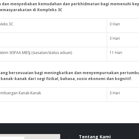
an dan menyediakan kemudahan dan perkhidmatan bagi memenuhi ke
emasyarakatan di Kompleks 3C
leks 3C
3 Hari
3 Hari
stem SISPAA MBSJ (siasatan/status aduan)
11 Hari
yang bersesuaian bagi meningkatkan dan menyempurnakan pertumb
nak-kanak dari segi fizikal, bahasa, sosio ekonomi dan kognitif.
rkembangan Kanak-Kanak
3 Hari
Tentang Kami