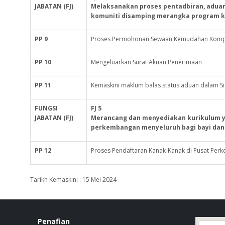
JABATAN (FJ)
Melaksanakan proses pentadbiran, adu
komuniti disamping merangka program k
PP 9
Proses Permohonan Sewaan Kemudahan Komp
PP 10
Mengeluarkan Surat Akuan Penerimaan
PP 11
Kemaskini maklum balas status aduan dalam Si
FUNGSI
FJ 5
JABATAN (FJ)
Merancang dan menyediakan kurikulum 
perkembangan menyeluruh bagi bayi dan ka
PP 12
Proses Pendaftaran Kanak-Kanak di Pusat Pe
Tarikh Kemaskini : 15 Mei 2024
Penafian