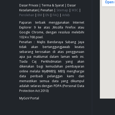
Dasar Privasi
|
Terma & Syarat
|
Dasar
Keselamatan
|
Penafian
|
Sitemap
|
W3C
|
Perolehan
|
BM
|
EN
|
FAQ
|
Arkib
Paparan terbaik menggunakan Internet
Explorer 9 ke atas ,Mozilla Firefox atau
Google Chrome, dengan resolusi melebihi
1024 x 768 pixel.
Penafian : Majlis Bandaraya Subang Jaya
tidak akan bertanggungjawab keatas
sebarang kerosakan di atas penggunaan
apa jua maklumat dalam laman web ini.
Tiada Caj Perkhidmatan yang akan
dikenakan bagi kemudahan pembayaran
online melalui My@MBSJ. MBSJ menghargai
data peribadi pelanggan kami dan
memastikan semua data yang dikumpul
adalah selaras dengan PDPA (Personal Data
Protection Act 2010)
MyGoV Portal