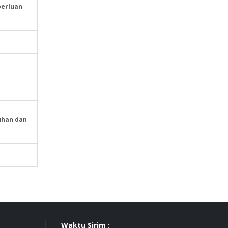
perluan
uhan dan
Waktu Sirim :