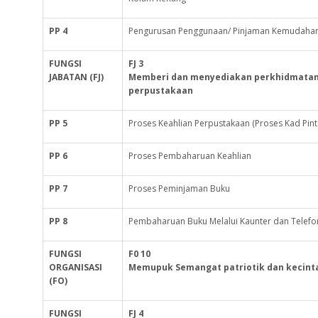
PP 4
Pengurusan Penggunaan/ Pinjaman Kemudahan d
FUNGSI
FJ 3
JABATAN (FJ)
Memberi dan menyediakan perkhidmatan 
perpustakaan
PP 5
Proses Keahlian Perpustakaan (Proses Kad Pint
PP 6
Proses Pembaharuan Keahlian
PP 7
Proses Peminjaman Buku
PP 8
Pembaharuan Buku Melalui Kaunter dan Telefo
FUNGSI
F0 10
ORGANISASI
Memupuk Semangat patriotik dan kecint
(FO)
FUNGSI
FJ 4