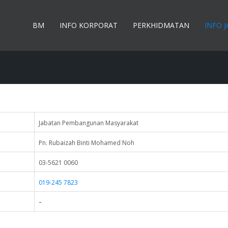
BM
INFO KORPORAT
PERKHIDMATAN
INFO 
Jabatan Pembangunan Masyarakat
Pn. Rubaizah Binti Mohamed Noh
03-5621 0060
019-245 7823
-