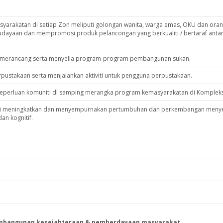
yarakatan di setiap Zon meliputi golongan wanita, warga emas, OKU dan ora
udayaan dan mempromosi produk pelancongan yang berkualiti / bertaraf anta
 merancang serta menyelia program-program pembangunan sukan.
stakaan serta menjalankan aktiviti untuk pengguna perpustakaan.
perluan komuniti di samping merangka program kemasyarakatan di Kompleks
agi meningkatkan dan menyempurnakan pertumbuhan dan perkembangan menye
an kognitif.
mbangunan kesejahteraan & pemberdayaan masyarakat