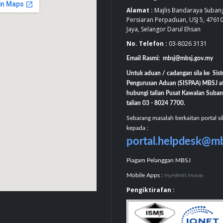
Alamat :
Majlis Bandaraya Subang
Persiaran Perpaduan, USJ 5, 4761
Jaya, Selangor Darul Ehsan
No. Telefon :
03-8026 3131
Email Rasmi: mbsj@mbsj.gov.my
Untuk aduan / cadangan sila ke Sis
Pengurusan Aduan (SISPAA) MBSJ a
hubungi talian Pusat Kawalan Suban
talian 03 - 8024 7700.
Sebarang masalah berkaitan portal si
kepada :
portal.helpdesk@m
Piagam Pelanggan MBSJ
Mobile Apps :
MyHRMIS Mobile
Pengiktirafan :