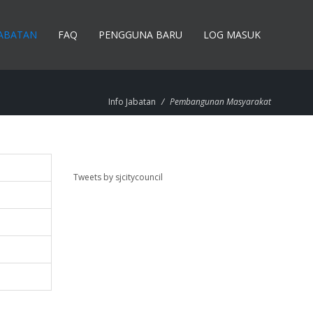
JABATAN
FAQ
PENGGUNA BARU
LOG MASUK
Info Jabatan
/
Pembangunan Masyarakat
Tweets by sjcitycouncil