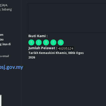
 Jaya,
0, Subang
tem
Ikuti Kami :
tau
g Jaya di
Jumlah Pelawat :
Tarikh Kemaskini Khamis, 06hb Ogos
la email
2026
bsj.gov.my