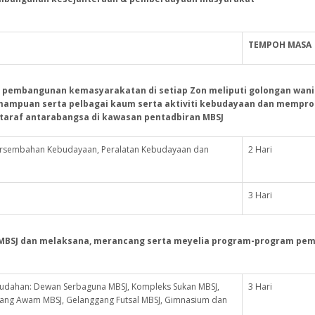
TEMPOH
MASA
m pembangunan kemasyarakatan di setiap Zon meliputi golongan wani
mampuan serta pelbagai kaum serta aktiviti kebudayaan dan mempr
rtaraf antarabangsa di kawasan pentadbiran MBSJ
ersembahan Kebudayaan, Peralatan Kebudayaan dan
2 Hari
3 Hari
MBSJ dan melaksana, merancang serta meyelia program-program pe
dahan: Dewan Serbaguna MBSJ, Kompleks Sukan MBSJ,
3 Hari
dang Awam MBSJ, Gelanggang Futsal MBSJ, Gimnasium dan