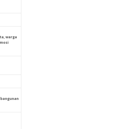
ta, warga
omosi
mbangunan