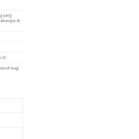
ng yang
rabangsa di
 3C.
luruh bagi