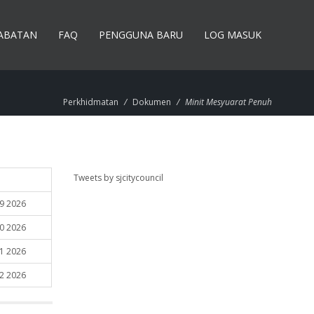
JABATAN
FAQ
PENGGUNA BARU
LOG MASUK
Perkhidmatan
/
Dokumen
/
Minit Mesyuarat Penuh
Tweets by sjcitycouncil
09 2026
10 2026
11 2026
12 2026