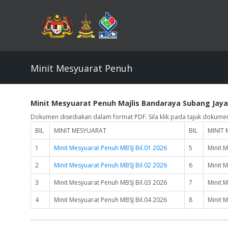
Skip
to
main
content
Minit Mesyuarat Penuh
Minit Mesyuarat Penuh Majlis Bandaraya Subang Jaya
Dokumen disediakan dalam format PDF. Sila klik pada tajuk dokume
BIL
MINIT MESYUARAT
BIL
MINIT
1
Minit Mesyuarat Penuh MBSJ Bil.01 2026
5
Minit 
2
Minit Mesyuarat Penuh MBSJ Bil.02 2026
6
Minit 
3
Minit Mesyuarat Penuh MBSJ Bil.03 2026
7
Minit 
4
Minit Mesyuarat Penuh MBSJ Bil.04 2026
8
Minit 