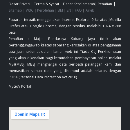
|
Dasar Privasi
|
Terma & Syarat
|
Dasar Keselamatan
|
Penafian
Sitemap
|
W3C
|
Perolehan
|
BM
|
EN
|
FAQ
|
Arkib
Paparan terbaik menggunakan Internet Explorer 9 ke atas ,Mozilla
Firefox atau Google Chrome, dengan resolusi melebihi 1024 x 768
pixel.
Penafian : Majlis Bandaraya Subang Jaya tidak akan
bertanggungjawab keatas sebarang kerosakan di atas penggunaan
apa jua maklumat dalam laman web ini. Tiada Caj Perkhidmatan
yang akan dikenakan bagi kemudahan pembayaran online melalui
My@MBSJ. MBSJ menghargai data peribadi pelanggan kami dan
memastikan semua data yang dikumpul adalah selaras dengan
PDPA (Personal Data Protection Act 2010)
MyGoV Portal