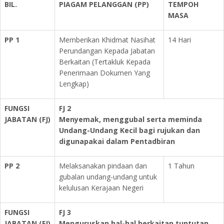
BIL.
PIAGAM PELANGGAN (PP)
TEMPOH
MASA
PP 1
Memberikan Khidmat Nasihat
14 Hari
Perundangan Kepada Jabatan
Berkaitan (Tertakluk Kepada
Penerimaan Dokumen Yang
Lengkap)
FUNGSI
FJ 2
JABATAN
(FJ)
Menyemak, menggubal serta meminda
Undang-Undang Kecil bagi rujukan dan
digunapakai dalam Pentadbiran
PP 2
Melaksanakan pindaan dan
1 Tahun
gubalan undang-undang untuk
kelulusan Kerajaan Negeri
FUNGSI
FJ 3
JABATAN
(FJ)
Menguruskan hal-hal berkaitan tuntutan