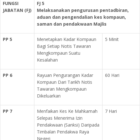
FUNGSI
FJ 5
JABATAN
(FJ)
Melaksanakan pengurusan pentadbiran,
aduan dan pengendalian kes kompaun,
saman dan pendakwaan Majlis
PP 5
Menetapkan Kadar Kompaun
5 Minit
Bagi Setiap Notis Tawaran
Mengkompaun Suatu
Kesalahan
PP 6
Rayuan Pengurangan Kadar
60 Hari
Kompaun Dari Tarikh Notis
Tawaran Mengkompaun
Dikeluarkan
PP 7
Menfaikan Kes Ke Mahkamah
7 Hari
Selepas Menerima Izin
Pendakwaan (Sanksi) Daripada
Timbalan Pendakwa Raya
Negeri