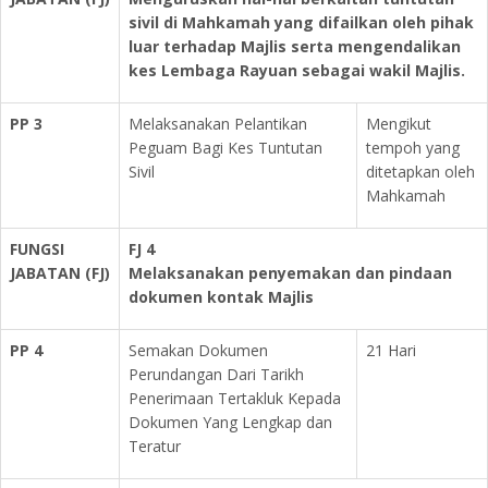
sivil di Mahkamah yang difailkan oleh pihak
luar terhadap Majlis serta mengendalikan
kes Lembaga Rayuan sebagai wakil Majlis.
PP 3
Melaksanakan Pelantikan
Mengikut
Peguam Bagi Kes Tuntutan
tempoh yang
Sivil
ditetapkan oleh
Mahkamah
FUNGSI
FJ 4
JABATAN
(FJ)
Melaksanakan penyemakan dan pindaan
dokumen kontak Majlis
PP 4
Semakan Dokumen
21 Hari
Perundangan Dari Tarikh
Penerimaan Tertakluk Kepada
Dokumen Yang Lengkap dan
Teratur