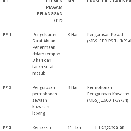
BIL
ELEMEN
KPI
PROSEDUR / GARIS 
PIAGAM
PELANGGAN
(PP)
PP 1
Pengeluaran
3 Hari
Pengurusan Rekod
Surat Akuan
(MBSJ.SPB.PS.TU(KP)-0
Penerimaan
dalam tempoh
3 hari dari
tarikh surat
masuk
PP 2
Pengurusan
3 Hari
Permoh
permohonan
Penggunaan Kawasan 
sewaan
(MBSJ.JL.600-1/39/34)
kawasan
lapang
Penge
PP 3
Kemaskini
11 Hari