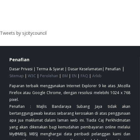
Tweets by sjcitycouncil
Penafian
|
Dasar Privasi
|
Terma & Syarat
|
Dasar Keselamatan
|
Penafian
Sitemap
|
W3C
|
Perolehan
|
BM
|
EN
|
FAQ
|
Arkib
Paparan terbaik menggunakan Internet Explorer 9 ke atas ,Mozilla
Firefox atau Google Chrome, dengan resolusi melebihi 1024 x 768
pixel.
Penafian : Majlis Bandaraya Subang Jaya tidak akan
bertanggungjawab keatas sebarang kerosakan di atas penggunaan
apa jua maklumat dalam laman web ini. Tiada Caj Perkhidmatan
yang akan dikenakan bagi kemudahan pembayaran online melalui
My@MBSJ. MBSJ menghargai data peribadi pelanggan kami dan