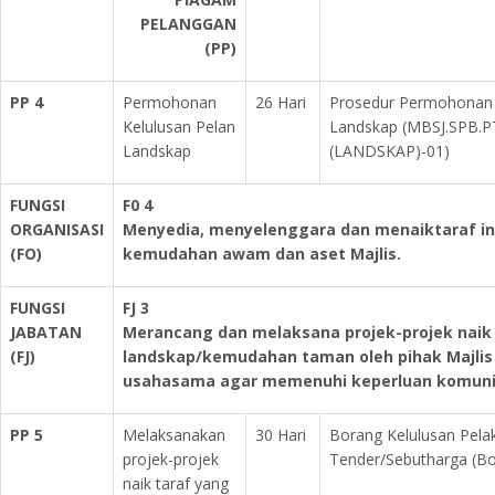
PELANGGAN
(PP)
PP 4
Permohonan
26 Hari
Prosedur Permohonan 
Kelulusan Pelan
Landskap (MBSJ.SPB.P
Landskap
(LANDSKAP)-01)
FUNGSI
F0 4
ORGANISASI
Menyedia, menyelenggara dan menaiktaraf in
(FO)
kemudahan awam dan aset Majlis.
FUNGSI
FJ 3
JABATAN
Merancang dan melaksana projek-projek naik 
(FJ)
landskap/kemudahan taman oleh pihak Majlis
usahasama agar memenuhi keperluan komunit
PP 5
Melaksanakan
30 Hari
Borang Kelulusan Pela
projek-projek
Tender/Sebutharga (B
naik taraf yang