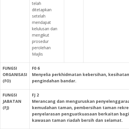
telah
ditetapkan
setelah
mendapat
kelulusan dan
mengikut
prosedur
perolehan
Majlis
FUNGSI
F0 6
ORGANISASI
Menyelia perkhidmatan kebersihan, kesihatan
(FO)
pengindahan bandar.
FUNGSI
FJ 2
JABATAN
Merancang dan menguruskan penyelenggaraa
(FJ)
kemudahan taman, pembersihan taman rekreas
penyelarasan penguatkuasaan berkaitan bag
kawasan taman riadah bersih dan selamat.