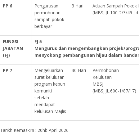
PP 6
Pengurusan
3 Hari
Aduan Sampah Pokok 
permohonan
(MBSJ.JL.100-2/3/49 Jld
sampah pokok
berbayar
FUNGSI
FJ 5
JABATAN
Mengurus dan mengembangkan projek/progr
(FJ)
menyokong pembangunan hijau dalam bandar
PP 7
Mengeluarkan
30 Hari
Permohon
surat kelulusan
Kelulusan Keb
program kebun
MBSJ
komuniti
(MBSJ.JL.600-1/87/17)
setelah
mendapat
kelulusan Majlis
Tarikh Kemaskini : 20hb April 2026