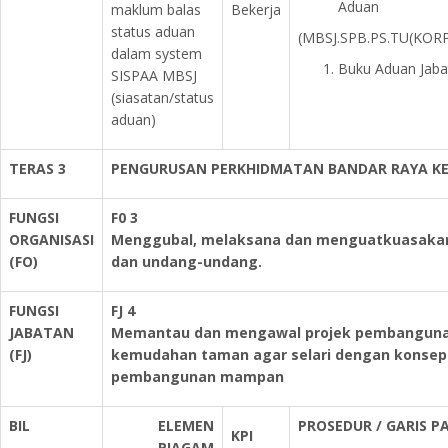
Aduan
maklum balas
Bekerja
status aduan
(MBSJ.SPB.PS.TU(KORP
dalam system
Buku Aduan Jaba
SISPAA MBSJ
(siasatan/status
aduan)
TERAS 3
PENGURUSAN PERKHIDMATAN BANDAR RAYA K
FUNGSI
F0 3
ORGANISASI
Menggubal, melaksana dan menguatkuasakan 
(FO)
dan undang-undang.
FUNGSI
FJ 4
JABATAN
Memantau dan mengawal projek pembangunan
(FJ)
kemudahan taman agar selari dengan konsep 
pembangunan mampan
BIL
ELEMEN
PROSEDUR / GARIS 
KPI
PIAGAM