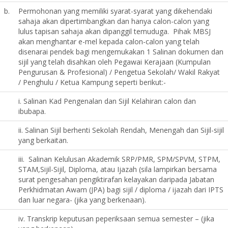
b.
Permohonan yang memiliki syarat-syarat yang dikehendaki
sahaja akan dipertimbangkan dan hanya calon-calon yang
lulus tapisan sahaja akan dipanggil temuduga. Pihak MBSJ
akan menghantar e-mel kepada calon-calon yang telah
disenarai pendek bagi mengemukakan 1 Salinan dokumen dan
sijil yang telah disahkan oleh Pegawai Kerajaan (Kumpulan
Pengurusan & Profesional) / Pengetua Sekolah/ Wakil Rakyat
/ Penghulu / Ketua Kampung seperti berikut:-
i. Salinan Kad Pengenalan dan Sijil Kelahiran calon dan
ibubapa.
ii. Salinan Sijil berhenti Sekolah Rendah, Menengah dan Sijil-sijil
yang berkaitan.
iii. Salinan Kelulusan Akademik SRP/PMR, SPM/SPVM, STPM,
STAM,Sijil-Sijil, Diploma, atau Ijazah (sila lampirkan bersama
surat pengesahan pengiktirafan kelayakan daripada Jabatan
Perkhidmatan Awam (JPA) bagi sijil / diploma / ijazah dari IPTS
dan luar negara- (jika yang berkenaan).
iv. Transkrip keputusan peperiksaan semua semester – (jika