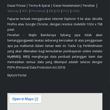
|
Dasar Privasi
|
Terma & Syarat
|
Dasar Keselamatan
|
Penafian
Sitemap
|
W3C
|
Perolehan
|
BM
|
EN
|
FAQ
|
Arkib
Paparan terbaik menggunakan Internet Explorer 9 ke atas ,Mozilla
Firefox atau Google Chrome, dengan resolusi melebihi 1024 x 768
pixel.
Penafian : Majlis Bandaraya Subang Jaya tidak akan
bertanggungjawab keatas sebarang kerosakan di atas penggunaan
apa jua maklumat dalam laman web ini. Tiada Caj Perkhidmatan
yang akan dikenakan bagi kemudahan pembayaran online melalui
My@MBSJ. MBSJ menghargai data peribadi pelanggan kami dan
memastikan semua data yang dikumpul adalah selaras dengan
PDPA (Personal Data Protection Act 2010)
MyGoV Portal