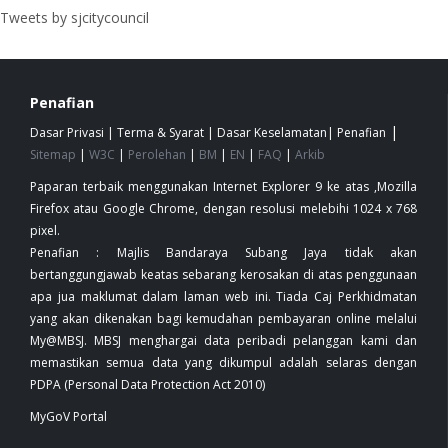
Tweets by sjcitycouncil
Penafian
|
Dasar Privasi
|
Terma & Syarat
|
Dasar Keselamatan
|
Penafian
Sitemap
|
W3C
|
Perolehan
|
BM
|
EN
|
FAQ
|
Arkib
Paparan terbaik menggunakan Internet Explorer 9 ke atas ,Mozilla
Firefox atau Google Chrome, dengan resolusi melebihi 1024 x 768
pixel.
Penafian : Majlis Bandaraya Subang Jaya tidak akan
bertanggungjawab keatas sebarang kerosakan di atas penggunaan
apa jua maklumat dalam laman web ini. Tiada Caj Perkhidmatan
yang akan dikenakan bagi kemudahan pembayaran online melalui
My@MBSJ. MBSJ menghargai data peribadi pelanggan kami dan
memastikan semua data yang dikumpul adalah selaras dengan
PDPA (Personal Data Protection Act 2010)
MyGoV Portal