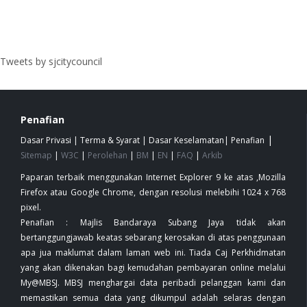
Tweets by sjcitycouncil
Penafian
|
Dasar Privasi
|
Terma & Syarat
|
Dasar Keselamatan
|
Penafian
Sitemap
|
W3C
|
Perolehan
|
BM
|
EN
|
FAQ
|
Arkib
Paparan terbaik menggunakan Internet Explorer 9 ke atas ,Mozilla
Firefox atau Google Chrome, dengan resolusi melebihi 1024 x 768
pixel.
Penafian : Majlis Bandaraya Subang Jaya tidak akan
bertanggungjawab keatas sebarang kerosakan di atas penggunaan
apa jua maklumat dalam laman web ini. Tiada Caj Perkhidmatan
yang akan dikenakan bagi kemudahan pembayaran online melalui
My@MBSJ. MBSJ menghargai data peribadi pelanggan kami dan
memastikan semua data yang dikumpul adalah selaras dengan