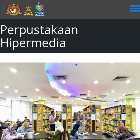
Skip
to
main
content
Perpustakaan
Hipermedia