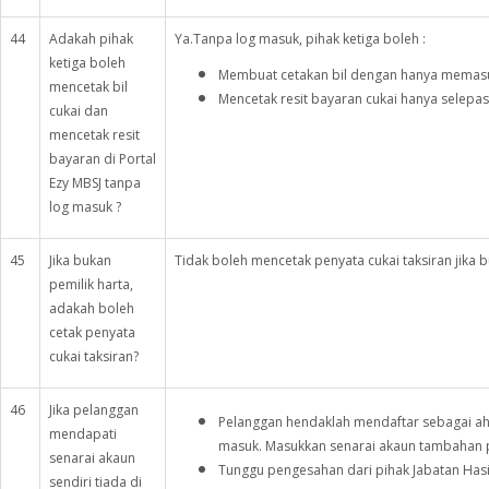
44
Adakah pihak
Ya.Tanpa log masuk, pihak ketiga boleh :
ketiga boleh
Membuat cetakan bil dengan hanya memas
mencetak bil
Mencetak resit bayaran cukai hanya selep
cukai dan
mencetak resit
bayaran di Portal
Ezy MBSJ tanpa
log masuk ?
45
Jika bukan
Tidak boleh mencetak penyata cukai taksiran jika b
pemilik harta,
adakah boleh
cetak penyata
cukai taksiran?
46
Jika pelanggan
Pelanggan hendaklah mendaftar sebagai a
mendapati
masuk. Masukkan senarai akaun tambahan 
senarai akaun
Tunggu pengesahan dari pihak Jabatan Hasi
sendiri tiada di