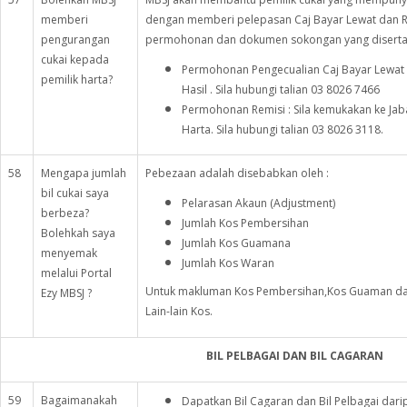
memberi
dengan memberi pelepasan Caj Bayar Lewat dan R
pengurangan
permohonan dan dokumen sokongan yang diserta
cukai kepada
Permohonan Pengecualian Caj Bayar Lewat 
pemilik harta?
Hasil . Sila hubungi talian 03 8026 7466
Permohonan Remisi : Sila kemukakan ke Jab
Harta. Sila hubungi talian 03 8026 3118.
58
Mengapa jumlah
Pebezaan adalah disebabkan oleh :
bil cukai saya
Pelarasan Akaun (Adjustment)
berbeza?
Jumlah Kos Pembersihan
Bolehkah saya
Jumlah Kos Guamana
menyemak
Jumlah Kos Waran
melalui Portal
Untuk makluman Kos Pembersihan,Kos Guaman da
Ezy MBSJ ?
Lain-lain Kos.
BIL PELBAGAI DAN BIL CAGARAN
59
Bagaimanakah
Dapatkan Bil Cagaran dan Bil Pelbagai dari