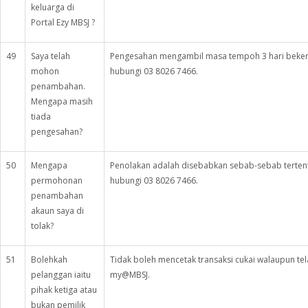
keluarga di
Portal Ezy MBSJ ?
49
Saya telah
Pengesahan mengambil masa tempoh 3 hari bekerj
mohon
hubungi 03 8026 7466.
penambahan.
Mengapa masih
tiada
pengesahan?
50
Mengapa
Penolakan adalah disebabkan sebab-sebab tertent
permohonan
hubungi 03 8026 7466.
penambahan
akaun saya di
tolak?
51
Bolehkah
Tidak boleh mencetak transaksi cukai walaupun tel
pelanggan iaitu
my@MBSJ.
pihak ketiga atau
bukan pemilik