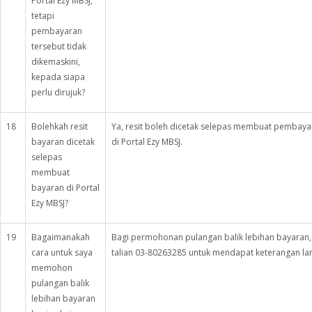
Portal Ezy MBSJ,
tetapi
pembayaran
tersebut tidak
dikemaskini,
kepada siapa
perlu dirujuk?
18
Bolehkah resit
Ya, resit boleh dicetak selepas membuat pembaya
bayaran dicetak
di Portal Ezy MBSJ.
selepas
membuat
bayaran di Portal
Ezy MBSJ?
19
Bagaimanakah
Bagi permohonan pulangan balik lebihan bayaran, s
cara untuk saya
talian 03-80263285 untuk mendapat keterangan lan
memohon
pulangan balik
lebihan bayaran