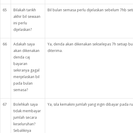
65
Bilakah tarikh
Bil bulan semasa perlu dijelaskan sebelum 7hb set
akhir bil sewaan
ini perlu
dijelaskan?
66
Adakah saya
Ya, denda akan dikenakan sekselepas 7h setiap bu
akan dikenakan
diterima.
denda caj
bayaran
sekiranya gagal
menjelaskan bil
pada bulan
semasa?
67
Bolehkah saya
Ya, sila kemakini jumlah yang ingin dibayar pada r
tidak membayar
jumlah secara
keseluruhan?
Sebaliknya