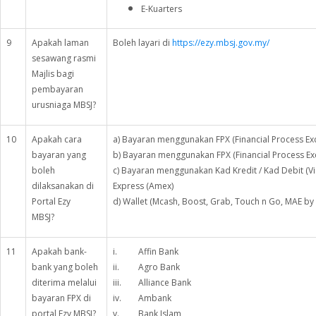
E-Kuarters
9
Apakah laman
Boleh layari di
https://ezy.mbsj.gov.my/
sesawang rasmi
Majlis bagi
pembayaran
urusniaga MBSJ?
10
Apakah cara
a) Bayaran menggunakan FPX (Financial Process Ex
bayaran yang
b) Bayaran menggunakan FPX (Financial Process Ex
boleh
c) Bayaran menggunakan Kad Kredit / Kad Debit (V
dilaksanakan di
Express (Amex)
Portal Ezy
d) Wallet (Mcash, Boost, Grab, Touch n Go, MAE b
MBSJ?
11
Apakah bank-
i. Affin Bank
bank yang boleh
ii. Agro Bank
diterima melalui
iii. Alliance Bank
bayaran FPX di
iv. Ambank
portal Ezy MBSJ?
v. Bank Islam