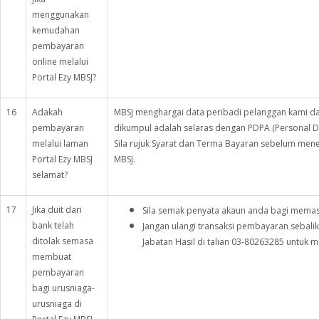
menggunakan
kemudahan
pembayaran
online melalui
Portal Ezy MBSJ?
16
Adakah
MBSJ menghargai data peribadi pelanggan kami d
pembayaran
dikumpul adalah selaras dengan PDPA (Personal Da
melalui laman
Sila rujuk Syarat dan Terma Bayaran sebelum mene
Portal Ezy MBSJ
MBSJ.
selamat?
17
Jika duit dari
Sila semak penyata akaun anda bagi memast
bank telah
Jangan ulangi transaksi pembayaran sebalik
ditolak semasa
Jabatan Hasil di talian 03-80263285 untuk 
membuat
pembayaran
bagi urusniaga-
urusniaga di