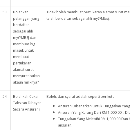
53
Bolehkan
Tidak boleh membuat pertukaran alamat surat me
pelanggan yang
telah berdaftar sebagai ahli my@Mbsj.
berdaftar
sebagai ahli
my@MBSJ dan
membuat log
masuk untuk
membuat
pertukaran
alamat surat
menyurat bukan
akaun miliknya?
54
Bolehkah Cukai
Boleh, dan syarat adalah seperti berikut :
Taksiran Dibayar
Ansuran Dibenarkan Untuk Tunggakan Yang 
Secara Ansuran?
Ansuran Yang Kurang Dari RM 1,000.00 : Dib
Tunggakan Yang Melebihi RM 1,000.00 Dan Ke
ansuran.