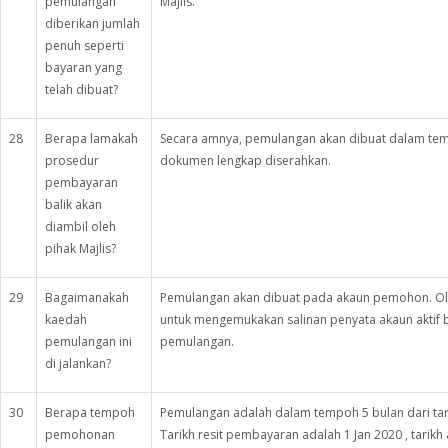
pemulangan
Majlis.
diberikan jumlah
penuh seperti
bayaran yang
telah dibuat?
28
Berapa lamakah
Secara amnya, pemulangan akan dibuat dalam te
prosedur
dokumen lengkap diserahkan.
pembayaran
balik akan
diambil oleh
pihak Majlis?
29
Bagaimanakah
Pemulangan akan dibuat pada akaun pemohon. Ole
kaedah
untuk mengemukakan salinan penyata akaun aktif 
pemulangan ini
pemulangan.
di jalankan?
30
Berapa tempoh
Pemulangan adalah dalam tempoh 5 bulan dari tari
pemohonan
Tarikh resit pembayaran adalah 1 Jan 2020 , tari