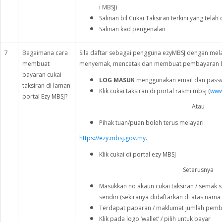
i MBSJ)
Salinan bil Cukai Taksiran terkini yang telah 
Salinan kad pengenalan
7
Bagaimana cara
Sila daftar sebagai pengguna ezyMBSJ dengan mel
membuat
menyemak, mencetak dan membuat pembayaran bil
bayaran cukai
LOG MASUK
menggunakan email dan passwo
taksiran di laman
Klik cukai taksiran di portal rasmi mbsj (
www
portal Ezy MBSJ?
Atau
Pihak tuan/puan boleh terus melayari
https://ezy.mbsj.gov.my
.
Klik cukai di portal ezy MBSJ
Seterusnya
Masukkan no akaun cukai taksiran / semak s
sendiri (sekiranya didaftarkan di atas nama
Terdapat paparan / maklumat jumlah pemba
Klik pada logo ‘wallet’ / pilih untuk bayar