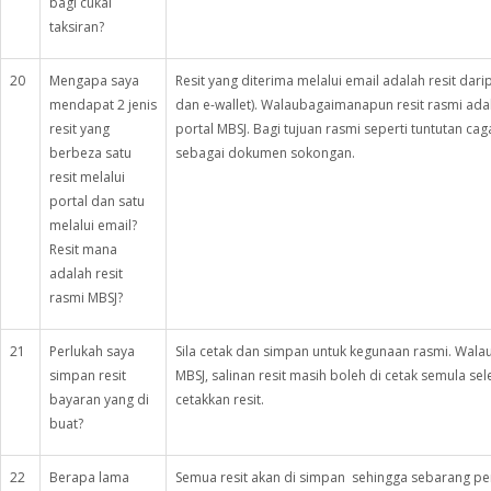
bagi cukai
taksiran?
20
Mengapa saya
Resit yang diterima melalui email adalah resit da
mendapat 2 jenis
dan e-wallet). Walaubagaimanapun resit rasmi adal
resit yang
portal MBSJ. Bagi tujuan rasmi seperti tuntutan ca
berbeza satu
sebagai dokumen sokongan.
resit melalui
portal dan satu
melalui email?
Resit mana
adalah resit
rasmi MBSJ?
21
Perlukah saya
Sila cetak dan simpan untuk kegunaan rasmi. Wala
simpan resit
MBSJ, salinan resit masih boleh di cetak semula sel
bayaran yang di
cetakkan resit.
buat?
22
Berapa lama
Semua resit akan di simpan sehingga sebarang 