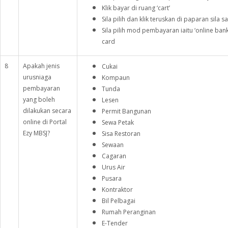
Klik bayar di ruang ‘cart’
Sila pilih dan klik teruskan di paparan sil
Sila pilih mod pembayaran iaitu ‘online bankin
car
8
Apakah jenis
Cukai
urusniaga
Kompaun
pembayaran
Tunda
yang boleh
Lesen
dilakukan secara
Permit Bangunan
online di Portal
Sewa Petak
Ezy MBSJ?
Sisa Restoran
Sewaan
Cagaran
Urus Air
Pusara
Kontraktor
Bil Pelbagai
Rumah Peranginan
E-Tender