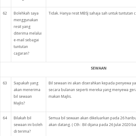
62
Bolehkah saya
Tidak. Hanya resit MBSJ sahaja sah untuk tuntutan 
menggunakan
resit yang
diterima melalui
e-mail sebagai
tuntutan
cagaran?
SEWAAN
63
Siapakah yang
Bil sewaan ini akan diserahkan kepada penyewa y
akan menerima
secara bulanan seperti mereka yang menyewa gera
bil sewaan
makan Majlis.
Majlis?
64
Bilakah bil
Semua bil sewaan akan dikeluarkan pada 26 haribul
sewaan ini boleh
akan datang. ( Cth : Bil dijana pada 26 Julai 2020
di terima?