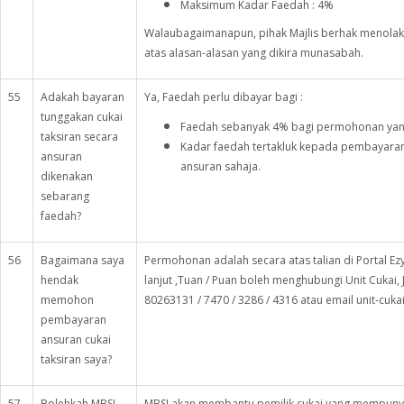
Maksimum Kadar Faedah : 4%
Walaubagaimanapun, pihak Majlis berhak menol
atas alasan-alasan yang dikira munasabah.
55
Adakah bayaran
Ya, Faedah perlu dibayar bagi :
tunggakan cukai
Faedah sebanyak 4% bagi permohonan yang
taksiran secara
Kadar faedah tertakluk kepada pembayaran 
ansuran
ansuran sahaja.
dikenakan
sebarang
faedah?
56
Bagaimana saya
Permohonan adalah secara atas talian di Portal E
hendak
lanjut ,Tuan / Puan boleh menghubungi Unit Cukai, J
memohon
80263131 / 7470 / 3286 / 4316 atau email unit-cuk
pembayaran
ansuran cukai
taksiran saya?
57
Bolehkah MBSJ
MBSJ akan membantu pemilik cukai yang mempunya