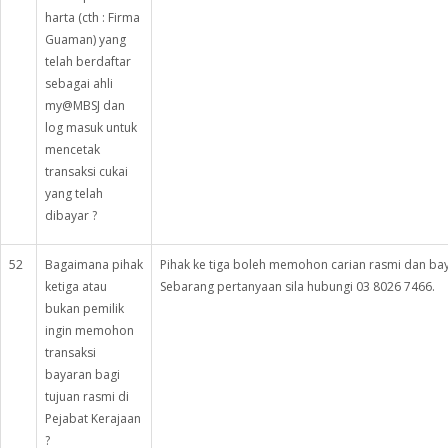
harta (cth : Firma
Guaman) yang
telah berdaftar
sebagai ahli
my@MBSJ dan
log masuk untuk
mencetak
transaksi cukai
yang telah
dibayar ?
52
Bagaimana pihak
Pihak ke tiga boleh memohon carian rasmi dan ba
ketiga atau
Sebarang pertanyaan sila hubungi 03 8026 7466.
bukan pemilik
ingin memohon
transaksi
bayaran bagi
tujuan rasmi di
Pejabat Kerajaan
?