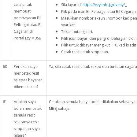
cara untuk
Sila layari di
https://ezy.mbsj.gov.my/
.
membuat
Klik pada icon Bil Pelbagai atau Bil Cagaran.
pembayaran Bil
Masukkan nombor akaun , nombor kad pen
Pelbagai atau Bil
syarikat.
Cagaran di
Tekan butang cari.
Portal Ezy MBSJ?
Pilih icon bayar dan pergi di bahagian troli
Pilih untuk dibayar mengikut FPX, kad kredit
Cetak resit untuk simpanan.
60
Perlukah saya
Ya, sila cetak resit untuk rekod dan tuntutan cagara
mencetak resit
selepas bayaran
dikemukakan?
61
Adakah saya
Cetakkan semula hanya boleh dilakukan sekiranya 
boleh mencetak
MBSJ sahaja.
semula resit
sekiranya resit
simpanan saya
hilang?