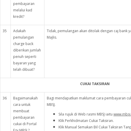
pembayaran
melalui kad
kredit?
35
Adakah
Tidak, pemulangan akan ditolak dengan caj bank 
pemulangan
Majlis.
charge back
diberikan jumlah
penuh seperti
bayaran yang
telah dibuat?
CUKAI TAKSIRAN
36
Bagaimanakah
Bagi mendapatkan maklumat cara pembayaran cukai
cara untuk
MBSJ.
membuat
Sila rujuk di Web rasmi MBSJ iaitu
www.mbsj.
pembayaran
Klik Perkhidmatan Cukai Taksiran.
cukai di Portal
Klik Manual Semakan Bil Cukai Taksiran Tan
Ezy MBSJ ?