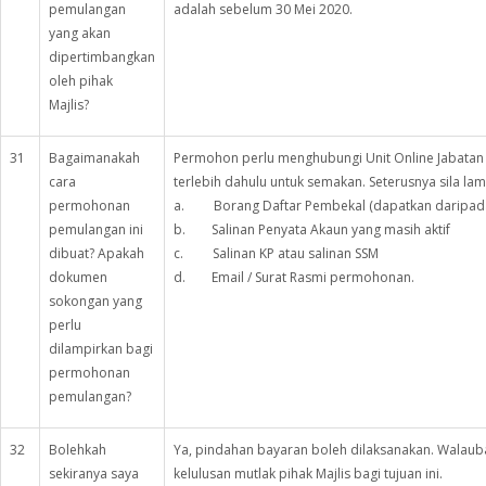
pemulangan
adalah sebelum 30 Mei 2020.
yang akan
dipertimbangkan
oleh pihak
Majlis?
31
Bagaimanakah
Permohon perlu menghubungi Unit Online Jabatan H
cara
terlebih dahulu untuk semakan. Seterusnya sila la
permohonan
a. Borang Daftar Pembekal (dapatkan daripada 
pemulangan ini
b. Salinan Penyata Akaun yang masih aktif
dibuat? Apakah
c. Salinan KP atau salinan SSM
dokumen
d. Email / Surat Rasmi permohonan.
sokongan yang
perlu
dilampirkan bagi
permohonan
pemulangan?
32
Bolehkah
Ya, pindahan bayaran boleh dilaksanakan. Walaub
sekiranya saya
kelulusan mutlak pihak Majlis bagi tujuan ini.