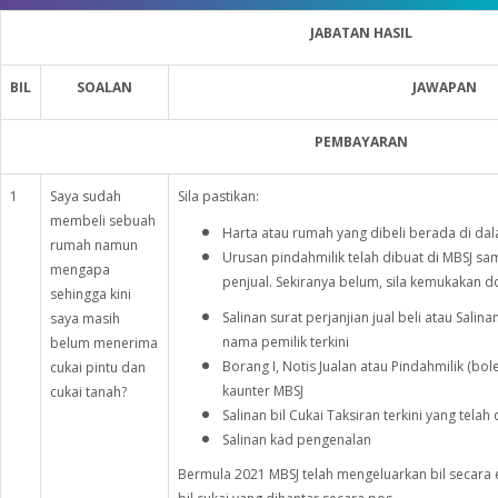
JABATAN HASIL
BIL
SOALAN
JAWAPAN
PEMBAYARAN
1
Saya sudah
Sila pastikan:
membeli sebuah
Harta atau rumah yang dibeli berada di d
rumah namun
Urusan pindahmilik telah dibuat di MBSJ s
mengapa
penjual. Sekiranya belum, sila kemukakan d
sehingga kini
Salinan surat perjanjian jual beli atau Sal
saya masih
nama pemilik terkini
belum menerima
Borang I, Notis Jualan atau Pindahmilik (bol
cukai pintu dan
kaunter MBSJ
cukai tanah?
Salinan bil Cukai Taksiran terkini yang telah 
Salinan kad pengenalan
Bermula 2021 MBSJ telah mengeluarkan bil secara ele