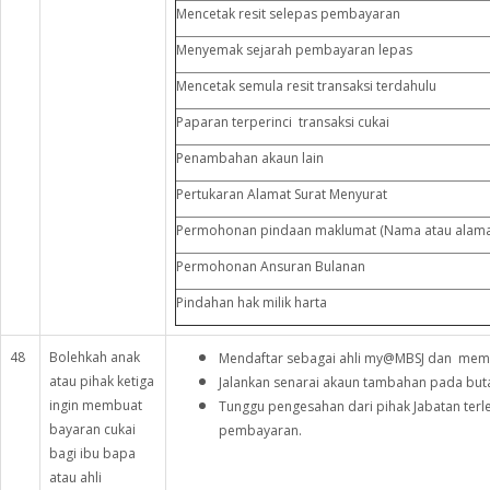
Mencetak resit selepas pembayaran
Menyemak sejarah pembayaran lepas
Mencetak semula resit transaksi terdahulu
Paparan terperinci transaksi cukai
Penambahan akaun lain
Pertukaran Alamat Surat Menyurat
Permohonan pindaan maklumat (Nama atau alama
Permohonan Ansuran Bulanan
Pindahan hak milik harta
48
Bolehkah anak
Mendaftar sebagai ahli my@MBSJ dan mem
atau pihak ketiga
Jalankan senarai akaun tambahan pada but
ingin membuat
Tunggu pengesahan dari pihak Jabatan ter
bayaran cukai
pembayaran.
bagi ibu bapa
atau ahli