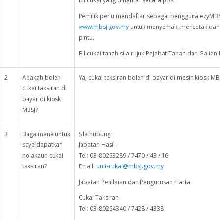
bil cukai yang dihantar secara pos
Pemilik perlu mendaftar sebagai pengguna ezyMBS
www.mbsj.gov.my
untuk menyemak, mencetak dan
pintu.
Bil cukai tanah sila rujuk Pejabat Tanah dan Galian
2
Adakah boleh
Ya, cukai taksiran boleh di bayar di mesin kiosk MBS
cukai taksiran di
bayar di kiosk
MBSJ?
3
Bagaimana untuk
Sila hubungi
saya dapatkan
Jabatan Hasil
no akaun cukai
Tel: 03-80263289 / 7470 / 43 / 16
taksiran?
Email:
unit-cukai@mbsj.gov.my
Jabatan Penilaian dan Pengurusan Harta
Cukai Taksiran
Tel: 03-80264340 / 7428 / 4338