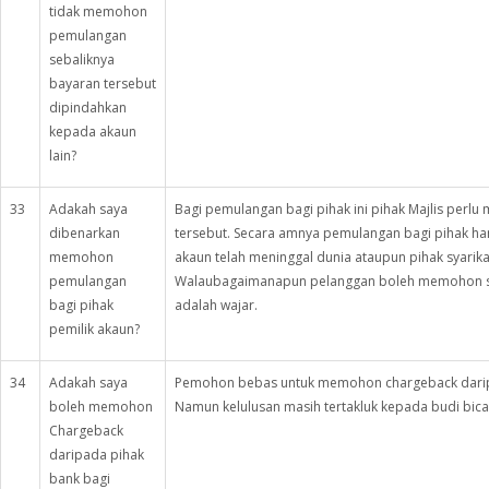
tidak memohon
pemulangan
sebaliknya
bayaran tersebut
dipindahkan
kepada akaun
lain?
33
Adakah saya
Bagi pemulangan bagi pihak ini pihak Majlis perlu
dibenarkan
tersebut. Secara amnya pemulangan bagi pihak ha
memohon
akaun telah meninggal dunia ataupun pihak syarikat
pemulangan
Walaubagaimanapun pelanggan boleh memohon s
bagi pihak
adalah wajar.
pemilik akaun?
34
Adakah saya
Pemohon bebas untuk memohon chargeback darip
boleh memohon
Namun kelulusan masih tertakluk kepada budi bicar
Chargeback
daripada pihak
bank bagi