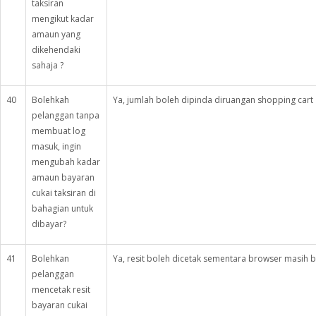
taksiran
mengikut kadar
amaun yang
dikehendaki
sahaja ?
40
Bolehkah
Ya, jumlah boleh dipinda diruangan shopping cart 
pelanggan tanpa
membuat log
masuk, ingin
mengubah kadar
amaun bayaran
cukai taksiran di
bahagian untuk
dibayar?
41
Bolehkan
Ya, resit boleh dicetak sementara browser masih b
pelanggan
mencetak resit
bayaran cukai