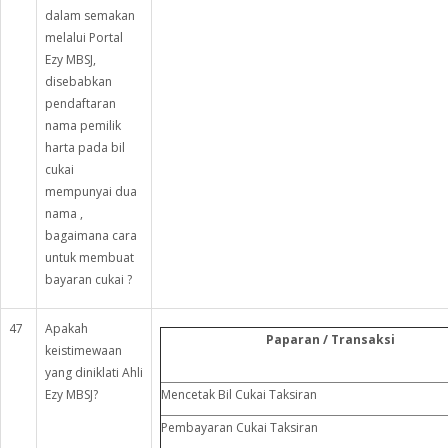
dalam semakan
melalui Portal
Ezy MBSJ,
disebabkan
pendaftaran
nama pemilik
harta pada bil
cukai
mempunyai dua
nama ,
bagaimana cara
untuk membuat
bayaran cukai ?
47
Apakah
Paparan / Transaksi
keistimewaan
yang diniklati Ahli
Ezy MBSJ?
Mencetak Bil Cukai Taksiran
Pembayaran Cukai Taksiran