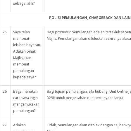
sebagai ahli?
POLISI PEMULANGAN, CHARGEBACK DAN LAIN
25
Saya telah
Bagi prosedur pemulangan adalah tertakluk sepen
membuat
Majlis. Pemulangan akan diluluskan sekiranya alas
lebihan bayaran.
Adakah pihak
Majlis akan
membuat
pemulangan
kepada saya?
26
Bagaimanakah
Bagi tujuan pemulangan, sila hubungi Unit Online Ja
cara saya ingin
3298 untuk pengesahan dan pertanyaan lanjut.
mengemukakan
pemulangan?
27
Adakah
Tidak, pemulangan akan ditolak dengan caj bank 