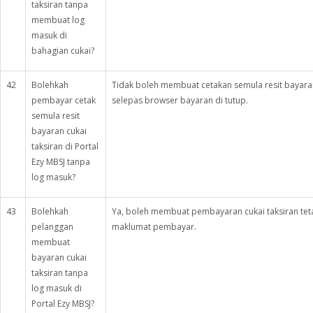
taksiran tanpa
membuat log
masuk di
bahagian cukai?
42
Bolehkah
Tidak boleh membuat cetakan semula resit bayaran
pembayar cetak
selepas browser bayaran di tutup.
semula resit
bayaran cukai
taksiran di Portal
Ezy MBSJ tanpa
log masuk?
43
Bolehkah
Ya, boleh membuat pembayaran cukai taksiran tet
pelanggan
maklumat pembayar.
membuat
bayaran cukai
taksiran tanpa
log masuk di
Portal Ezy MBSJ?