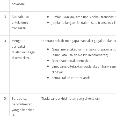
bayaran?
13
Apakah had
Jumlah (RM) Maksima untuk sekali transaksi 
untuk jumlah
Jumlah bilangan Bil dalam satu transaksi : 
transaksi?
14
Mengapa
Diantara sebab mengapa transaksi gagal adalah sep
transaksi
Gagal melengkapkan transaksi di paparan ba
dijalankan gagal
laluan, atau salah No Pin Keselamatan)
dikemaskini?
Baki akaun tidak mencukupi
Limit yang ditetapkan pada akaun bank ren
dibayar.
Semak talian internet anda
15
Berapa caj
Tiada caj perkhidmatan yang dikenakan.
perkhidmatan
yang dikenakan
jika