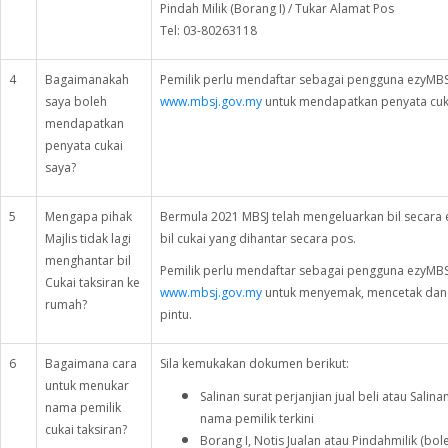
Pindah Milik (Borang I) / Tukar Alamat Pos
Tel: 03-80263118
4
Bagaimanakah
Pemilik perlu mendaftar sebagai pengguna ezyMBS
saya boleh
www.mbsj.gov.my
untuk mendapatkan penyata cuka
mendapatkan
penyata cukai
saya?
5
Mengapa pihak
Bermula 2021 MBSJ telah mengeluarkan bil secara ele
Majlis tidak lagi
bil cukai yang dihantar secara pos.
menghantar bil
Pemilik perlu mendaftar sebagai pengguna ezyMBS
Cukai taksiran ke
www.mbsj.gov.my
untuk menyemak, mencetak dan
rumah?
pintu.
6
Bagaimana cara
Sila kemukakan dokumen berikut:
untuk menukar
Salinan surat perjanjian jual beli atau Sal
nama pemilik
nama pemilik terkini
cukai taksiran?
Borang I, Notis Jualan atau Pindahmilik (bo