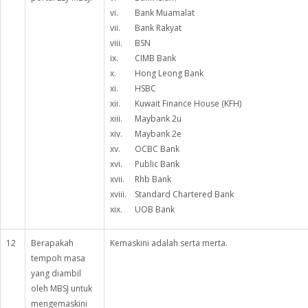
vi. Bank Muamalat
vii. Bank Rakyat
viii. BSN
ix. CIMB Bank
x. Hong Leong Bank
xi. HSBC
xii. Kuwait Finance House (KFH)
xiii. Maybank 2u
xiv. Maybank 2e
xv. OCBC Bank
xvi. Public Bank
xvii. Rhb Bank
xviii. Standard Chartered Bank
xix. UOB Bank
12
Berapakah
Kemaskini adalah serta merta.
tempoh masa
yang diambil
oleh MBSJ untuk
mengemaskini