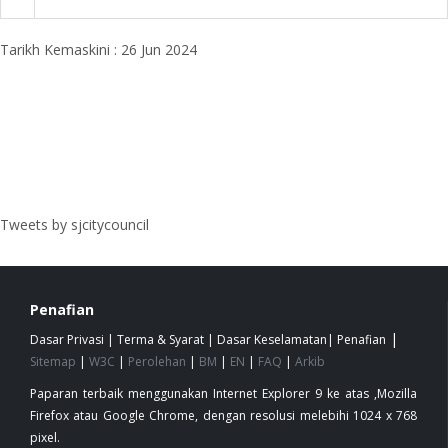
Tarikh Kemaskini : 26 Jun 2024
Tweets by sjcitycouncil
Penafian
|
Dasar Privasi
|
Terma & Syarat
|
Dasar Keselamatan
|
Penafian
Sitemap
|
W3C
|
Perolehan
|
BM
|
EN
|
FAQ
|
Arkib
Paparan terbaik menggunakan Internet Explorer 9 ke atas ,Mozilla
Firefox atau Google Chrome, dengan resolusi melebihi 1024 x 768
pixel.