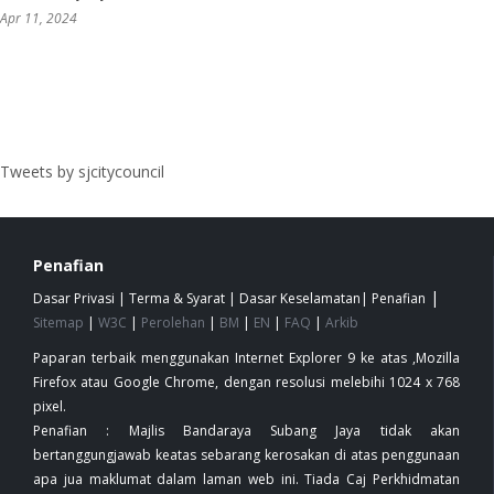
Apr 11, 2024
Tweets by sjcitycouncil
Penafian
|
Dasar Privasi
|
Terma & Syarat
|
Dasar Keselamatan
|
Penafian
Sitemap
|
W3C
|
Perolehan
|
BM
|
EN
|
FAQ
|
Arkib
Paparan terbaik menggunakan Internet Explorer 9 ke atas ,Mozilla
Firefox atau Google Chrome, dengan resolusi melebihi 1024 x 768
pixel.
Penafian : Majlis Bandaraya Subang Jaya tidak akan
bertanggungjawab keatas sebarang kerosakan di atas penggunaan
apa jua maklumat dalam laman web ini. Tiada Caj Perkhidmatan